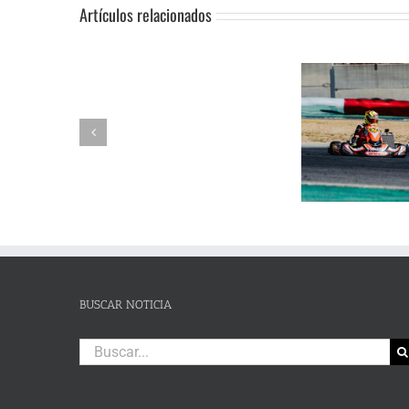
Artículos relacionados
SUSPENSIÓN
Adrián Jiménez, Alessandro
DE
Reuvers y Alejandro Guasch
Humberto 
PRUEBA.-
firman un pleno de victorias en
Subida al
CAS:
un brillante Campeonato de
de Lanjaró
SLALOM
Andalucía de Karting en
fin de se
DE
Campillos
CAMPOHERMMOSO
BUSCAR NOTICIA
Buscar: