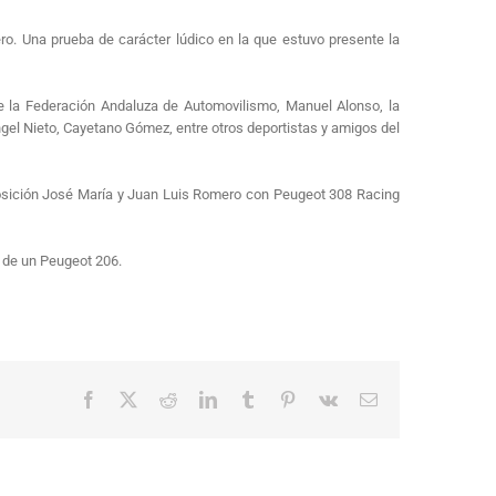
ro. Una prueba de carácter lúdico en la que estuvo presente la
 de la Federación Andaluza de Automovilismo, Manuel Alonso, la
Ángel Nieto, Cayetano Gómez, entre otros deportistas y amigos del
a posición José María y Juan Luis Romero con Peugeot 308 Racing
e de un Peugeot 206.
Facebook
X
Reddit
LinkedIn
Tumblr
Pinterest
Vk
Correo
electrónico