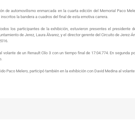
ción de automovilismo enmarcada en la cuarta edición del Memorial Paco Mele
s inscritos la bandera a cuadros del final de esta emotiva carrera.
 todos los participantes de la exhibición, estuvieron presentes el presidente
untamiento de Jerez, Laura Álvarez, y el director gerente del Circuito de Jerez-
2016.
a al volante de un Renault Clío 3 con un tiempo final de 17:04.774. En segund
o.
ido Paco Melero, participó también en la exhibición con David Medina al volant