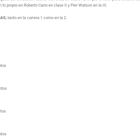
n lo propio en Roberto Cano en clase II y Pier Watson en la III.
NAS,
tanto en la carrera 1 como en la 2.
tos
tos
os
tos