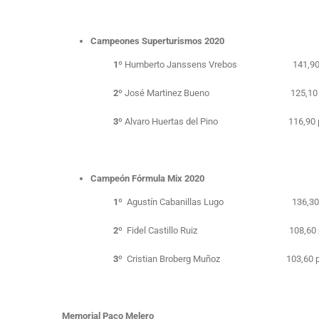
Campeones Superturismos 2020
1º
Humberto Janssens Vrebos 141,90 
2º
José Martinez Bueno
125,10
3º
Alvaro Huertas del Pino 116,90 p
Campeón Fórmula Mix 2020
1º
Agustín Cabanillas Lugo 136,30 p
2º
Fidel Castillo Ruiz 108,60 p
3º
Cristian Broberg Muñoz 103,60 p
Memorial Paco Melero