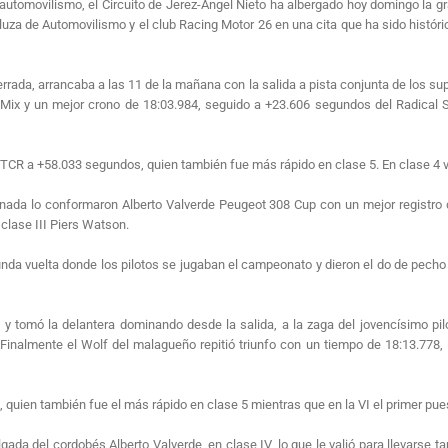
utomovilismo, el Circuito de Jerez-Ángel Nieto ha albergado hoy domingo la g
za de Automovilismo y el club Racing Motor 26 en una cita que ha sido histórica
errada, arrancaba a las 11 de la mañana con la salida a pista conjunta de los su
x y un mejor crono de 18:03.984, seguido a +23.606 segundos del Radical SR3
 TCR a +58.033 segundos, quien también fue más rápido en clase 5. En clase 4 vi
ornada lo conformaron Alberto Valverde Peugeot 308 Cup con un mejor registro d
 clase III Piers Watson.
nda vuelta donde los pilotos se jugaban el campeonato y dieron el do de pecho
e y tomó la delantera dominando desde la salida, a la zaga del jovencísimo pi
nalmente el Wolf del malagueño repitió triunfo con un tiempo de 18:13.778, 
, quien también fue el más rápido en clase 5 mientras que en la VI el primer pu
gada del cordobés Alberto Valverde, en clase IV, lo que le valió para llevarse