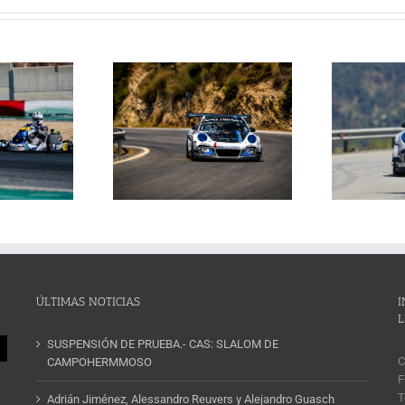
Janssens conquista la
La Subida al Cerro de los
 Cerro de los Cañones
p
Cañones levanta hoy el telón con
n 2026 en un brillante
ins
un cartel de lujo
mana de automovilismo
ÚLTIMAS NOTICIAS
I
L
SUSPENSIÓN DE PRUEBA.- CAS: SLALOM DE
C
CAMPOHERMMOSO
F
T
Adrián Jiménez, Alessandro Reuvers y Alejandro Guasch