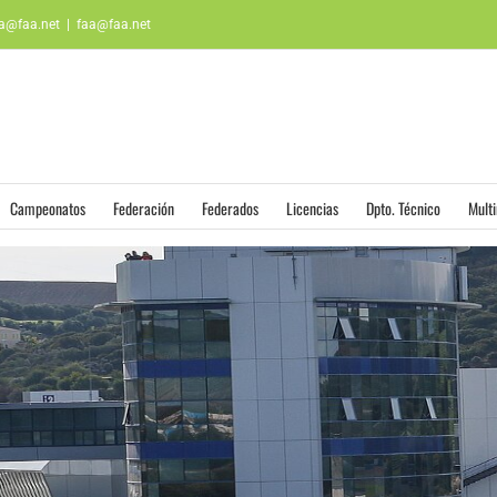
aa@faa.net
|
faa@faa.net
Campeonatos
Federación
Federados
Licencias
Dpto. Técnico
Mult