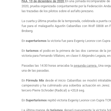
FAA, 13 de diciembre de 2020
En una jornada incomparable de a
2020, prueba organizada conjuntamente por la Federación Andalu
las trazadas de los pilotos sobre el asfalto jerezano.
La cuarta y última prueba de la temporada, celebrada a puerta c
fue para el malagueño Agustín Cabanillas con Wolf GB08 en FMi
Broberg.
En
superturismos
la victoria fue para Evgeniy Leonov con Cupra
En
turismos
el podio en la primera de las dos carreras de la j
victoria para Fernando Villatoro, en clase II Alejandro Legaza, en
Pasadas las 14:30 horas arracaba la
segunda carrera.
Una segu
una de las pasadas.
En
Fórmula Mix
desde el inicio Cabanillas se mostró intratabl
campeonato y ha culminado una soberbia actuación en Jerez. Fi
tercero Pierre Schroder (Radical) a +20,8 seg.
En
Superturismos
repitió victoria Evgeniy Leonov con Cupra TCR
La última manga de
turismos
deparó nuevamente la victoria hol