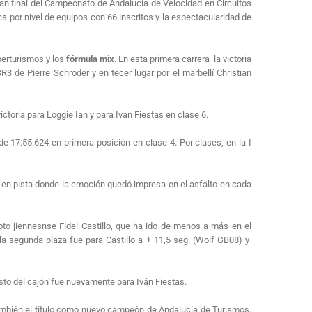
ran final del Campeonato de Andalucía de Velocidad en Circuitos
 por nivel de equipos con 66 inscritos y la espectacularidad de
perturismos y los
fórmula mix
. En esta
primera carrera
la victoria
 de Pierre Schroder y en tecer lugar por el marbellí Christian
ctoria para Loggie Ian y para Ivan Fiestas en clase 6.
e 17:55.624 en primera posición en clase 4. Por clases, en la I
 en pista donde la emoción quedó impresa en el asfalto en cada
loto jiennesnse Fidel Castillo, que ha ido de menos a más en el
la segunda plaza fue para Castillo a + 11,5 seg. (Wolf GB08) y
esto del cajón fue nuevamente para Iván Fiestas.
 también el título como nuevo campeón de Andalucía de Turismos.