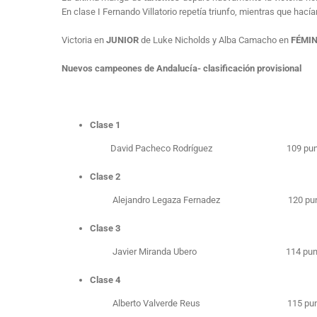
En clase I Fernando Villatorio repetía triunfo, mientras que hacía
Victoria en
JUNIOR
de Luke Nicholds y Alba Camacho en
FÉMI
Nuevos campeones de Andalucía- clasificación provisional
Clase 1
David Pacheco Rodríguez 109 pun
Clase 2
Alejandro Legaza Fernadez 120 pun
Clase 3
Javier Miranda Ubero 114 punt
Clase 4
Alberto Valverde Reus 115 pun