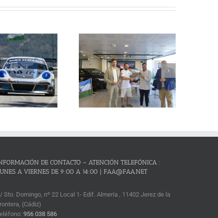
La Subida al Cerro de los
Cañones – Lanjarón 2026 se
resenta con lleno absoluto de
critos y el reto de revalidar su
condición de mejor prueba
andaluza de montaña
NFORMACIÓN DE CONTACTO – ATENCIÓN TELEFÓNICA :
UNES A VIERNES DE 9:00 A 14:00 | FAA@FAA.NET
/ Sto. Domingo, nº 22 Local 1- Edif. Almería , 11402 Jerez de la
rontera, (Cádiz)
eléfono:
956 038 586