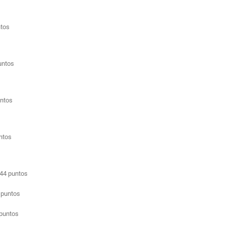
tos
ntos
tos
tos
puntos
untos
untos