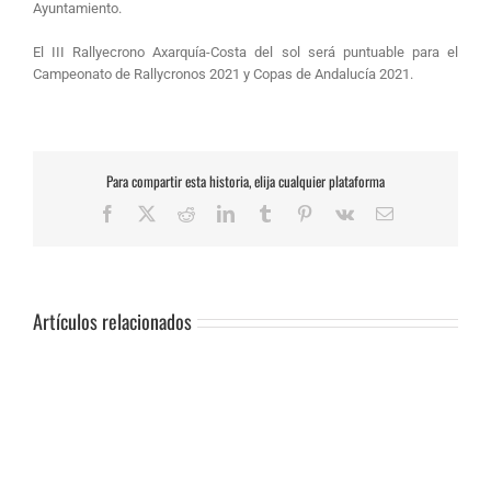
Ayuntamiento.
El III Rallyecrono Axarquía-Costa del sol será puntuable para el
Campeonato de Rallycronos 2021 y Copas de Andalucía 2021.
Para compartir esta historia, elija cualquier plataforma
Facebook
X
Reddit
LinkedIn
Tumblr
Pinterest
Vk
Correo
electrónico
Artículos relacionados
SUSPENSIÓN
DE
PRUEBA.-
CAS:
SLALOM