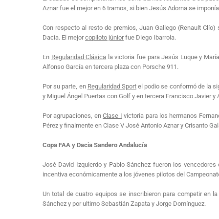
Aznar fue el mejor en 6 tramos, si bien Jesús Adorna se imponía 
Con respecto al resto de premios, Juan Gallego (Renault Clío) 
Dacia. El mejor
copiloto júnior
fue Diego Ibarrola.
En
Regularidad Clásica
la victoria fue para Jesús Luque y Marí
Alfonso García en tercera plaza con Porsche 911.
Por su parte, en
Regularidad Sport
el podio se conformó de la s
y Miguel Ángel Puertas con Golf y en tercera Francisco Javier y
Por agrupaciones, en
Clase I
victoria para los hermanos Fernand
Pérez y finalmente en Clase V José Antonio Aznar y Crisanto Gal
Copa FAA y Dacia Sandero Andalucía
José David Izquierdo y Pablo Sánchez fueron los vencedores 
incentiva económicamente a los jóvenes pilotos del Campeonato
Un total de cuatro equipos se inscribieron para competir en l
Sánchez y por ultimo Sebastián Zapata y Jorge Domínguez.