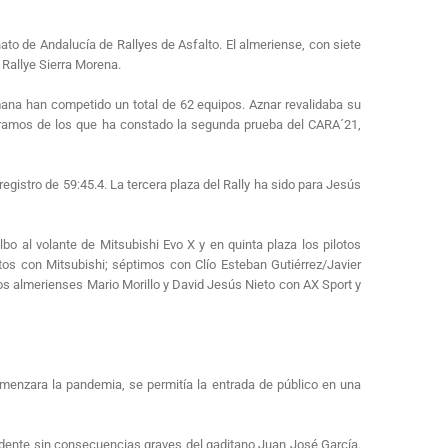
o de Andalucía de Rallyes de Asfalto. El almeriense, con siete
o Rallye Sierra Morena.
emana han competido un total de 62 equipos. Aznar revalidaba su
 tramos de los que ha constado la segunda prueba del CARA´21,
egistro de 59:45.4. La tercera plaza del Rally ha sido para Jesús
bo al volante de Mitsubishi Evo X y en quinta plaza los pilotos
tos con Mitsubishi; séptimos con Clío Esteban Gutiérrez/Javier
os almerienses Mario Morillo y David Jesús Nieto con AX Sport y
comenzara la pandemia, se permitía la entrada de público en una
cidente sin consecuencias graves del gaditano Juan José García.