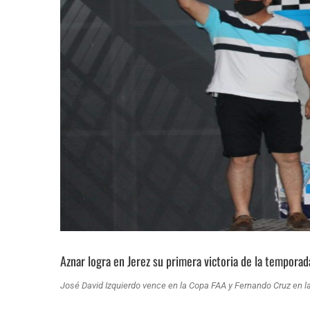
Aznar logra en Jerez su primera victoria de la tempora
José David Izquierdo vence en la Copa FAA y Fernando Cruz en 