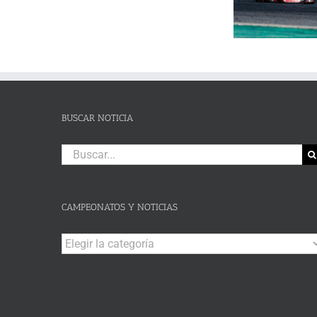
un brillante Campeonato de
de Lanjaró
SLALOM
Andalucía de Karting en
fin de se
DE
Campillos
CAMPOHERMMOSO
BUSCAR NOTICIA
Buscar:
CAMPEONATOS Y NOTICIAS
Campeonatos
y
Noticias