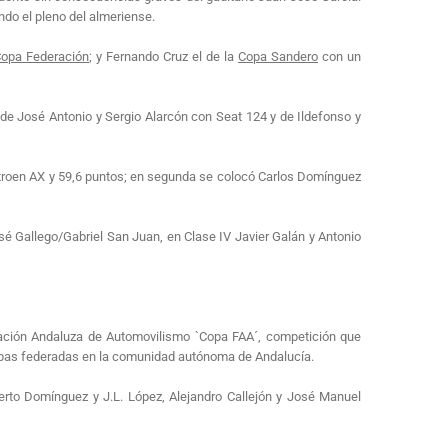
ndo el pleno del almeriense.
opa Federación
; y Fernando Cruz el de la
Copa Sandero
con un
de José Antonio y Sergio Alarcón con Seat 124 y de Ildefonso y
itroen AX y 59,6 puntos; en segunda se colocó Carlos Domínguez
osé Gallego/Gabriel San Juan, en Clase IV Javier Galán y Antonio
ración Andaluza de Automovilismo `Copa FAA´, competición que
uebas federadas en la comunidad autónoma de Andalucía.
berto Domínguez y J.L. López, Alejandro Callejón y José Manuel