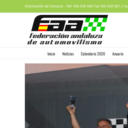
Saltar
Información de Contacto - Telf. 956 038 586 Fax 956 038 587 // f
al
contenido
Inicio
Noticias
Calendario 2026
Anuario
Ver
imagen
más
grande