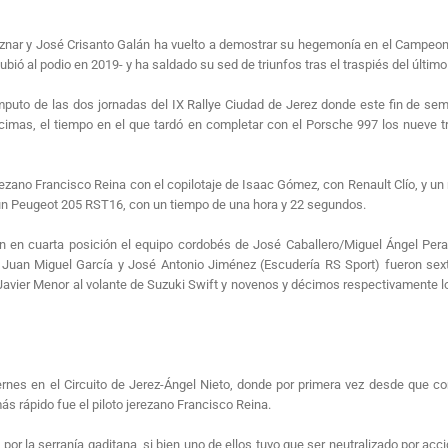
nar y José Crisanto Galán ha vuelto a demostrar su hegemonía en el Campeonat
subió al podio en 2019- y ha saldado su sed de triunfos tras el traspiés del últim
ómputo de las dos jornadas del IX Rallye Ciudad de Jerez donde este fin de s
cimas, el tiempo en el que tardó en completar con el Porsche 997 los nueve
rezano Francisco Reina con el copilotaje de Isaac Gómez, con Renault Clío, y un r
e un Peugeot 205 RST16, con un tiempo de una hora y 22 segundos.
n en cuarta posición el equipo cordobés de José Caballero/Miguel Ángel Peral
. Juan Miguel García y José Antonio Jiménez (Escudería RS Sport) fueron sex
/Javier Menor al volante de Suzuki Swift y novenos y décimos respectivamente l
iernes en el Circuito de Jerez-Ángel Nieto, donde por primera vez desde que 
ás rápido fue el piloto jerezano Francisco Reina.
por la serranía gaditana, si bien uno de ellos tuvo que ser neutralizado por ac