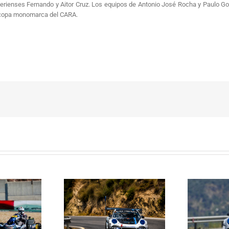
merienses Fernando y Aitor Cruz. Los equipos de Antonio José Rocha y Paulo Gon
 copa monomarca del CARA.
Janssens conquista la
La Subida al Cerro de los
 Cerro de los Cañones
p
Cañones levanta hoy el telón con