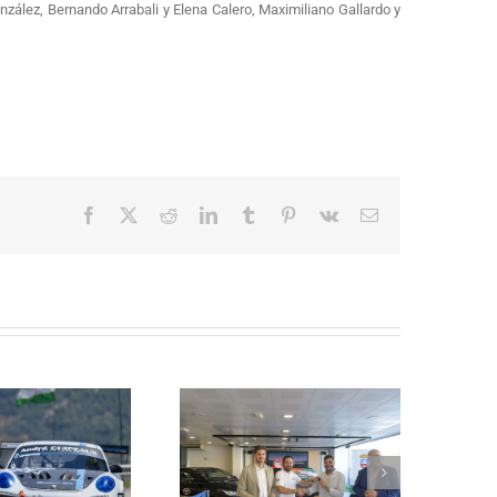
zález, Bernando Arrabali y Elena Calero, Maximiliano Gallardo y
Facebook
X
Reddit
LinkedIn
Tumblr
Pinterest
Vk
Correo
electrónico
La Subida al Cerro de los
Cañones – Lanjarón 2026 se
resenta con lleno absoluto de