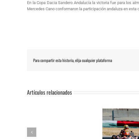
En la Copa Dacia Sandero Andalucía la victoria fue para los al
Mercedes Cano conformaron la participación andaluza en esta
Para compartir esta historia, elija cualquier plataforma
Artículos relacionados
SUSPENSIÓN
Adrián Jiménez, Alessandro
DE
Reuvers y Alejandro Guasch
Humberto 
PRUEBA.-
firman un pleno de victorias en
Subida al
CAS: