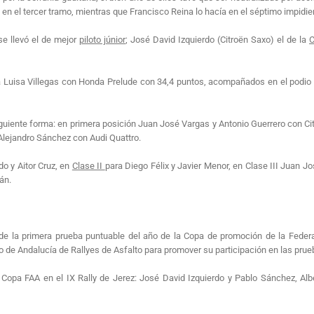
en el tercer tramo, mientras que Francisco Reina lo hacía en el séptimo impidie
se llevó el de mejor
piloto júnior
; José David Izquierdo (Citroën Saxo) el de la
C
a Luisa Villegas con Honda Prelude con 34,4 puntos, acompañados en el podio 
iguiente forma: en primera posición Juan José Vargas y Antonio Guerrero con C
 Alejandro Sánchez con Audi Quattro.
o y Aitor Cruz, en
Clase II
para Diego Félix y Javier Menor, en Clase III Juan J
án.
de la primera prueba puntuable del año de la Copa de promoción de la Fede
 de Andalucía de Rallyes de Asfalto para promover su participación en las pr
a Copa FAA en el IX Rally de Jerez: José David Izquierdo y Pablo Sánchez, Al