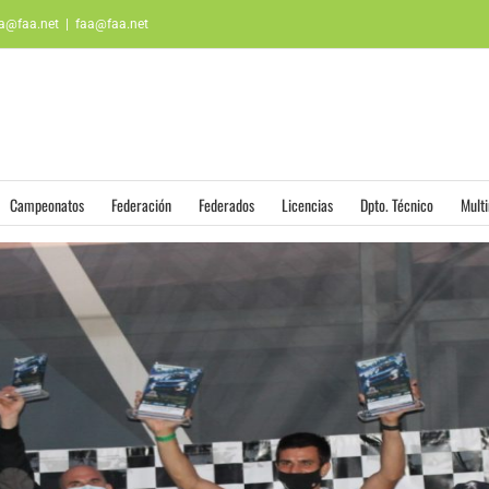
aa@faa.net
|
faa@faa.net
Campeonatos
Federación
Federados
Licencias
Dpto. Técnico
Mult