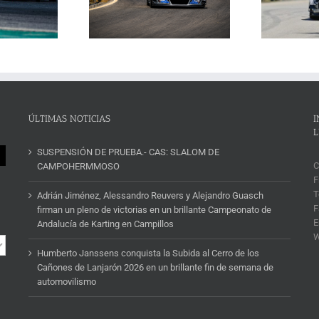
n 2026 en un brillante
ins
un cartel de lujo
mana de automovilismo
ÚLTIMAS NOTICIAS
I
L
SUSPENSIÓN DE PRUEBA.- CAS: SLALOM DE
C
CAMPOHERMMOSO
F
T
Adrián Jiménez, Alessandro Reuvers y Alejandro Guasch
F
firman un pleno de victorias en un brillante Campeonato de
E
Andalucía de Karting en Campillos
Humberto Janssens conquista la Subida al Cerro de los
Cañones de Lanjarón 2026 en un brillante fin de semana de
automovilismo