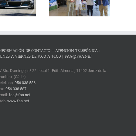
critos y el reto de revalidar su
condición de mejor prueba
andaluza de montaña
NFORMACIÓN DE CONTACTO – ATENCIÓN TELEFÓNICA :
UNES A VIERNES DE 9:00 A 14:00 | FAA@FAA.NET
/ Sto. Domingo, nº 22 Local 1- Edif. Almería , 11402 Jerez de la
rontera, (Cádiz)
eléfono:
956 038 586
ax:
956 038 587
mail:
faa@faa.net
Web:
www.faa.net