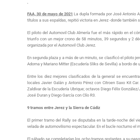
FAA, 30 de mayo de 2021
La dupla formada por José Antonio Az
títulos a sus espaldas, repitió victoria en Jerez -donde también 
El piloto del Automovil Club Almería fue el más rápido en el c
triunfo con un mejor crono de 58 minutos, 39 segundos y 2 dé
organizada por el Automovil Club Jerez.
En segunda plaza y a más de un minuto, se clasificó el piloto je
Adorna y Mariano Mitter (Escudería Sliks de Sevilla) a bordo d
Entre los diez mejores clasificados de la general se encuentra
locales Javier Galán y Antonio Pérez con Citroen Saxo Kit Car
Zaldívar de la Escudería Ubrique; octavos Diego Félix González
José Duran y Diego García con Clío R3.
9 tramos entre Jerez y la Sierra de Cádiz
El primer tramo del Rally se disputaba en la tarde-noche del v
velada de automovilismo espectacular. En el bucle nocturno el m
El sábado se completarían los ocho tramos restantes a su paso 