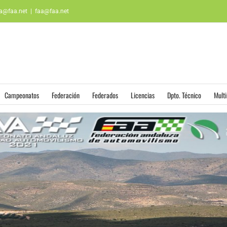
aa@faa.net
|
faa@faa.net
Campeonatos
Federación
Federados
Licencias
Dpto. Técnico
Mult