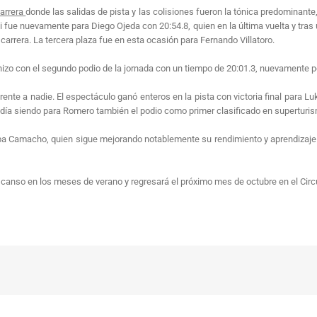
arrera
donde las salidas de pista y las colisiones fueron la tónica predominante
ai fue nuevamente para Diego Ojeda con 20:54.8, quien en la última vuelta y tras
 carrera. La tercera plaza fue en esta ocasión para Fernando Villatoro.
e hizo con el segundo podio de la jornada con un tiempo de 20:01.3, nuevamente 
erente a nadie. El espectáculo ganó enteros en la pista con victoria final para
 día siendo para Romero también el podio como primer clasificado en superturi
lba Camacho, quien sigue mejorando notablemente su rendimiento y aprendizaje 
nso en los meses de verano y regresará el próximo mes de octubre en el Circui