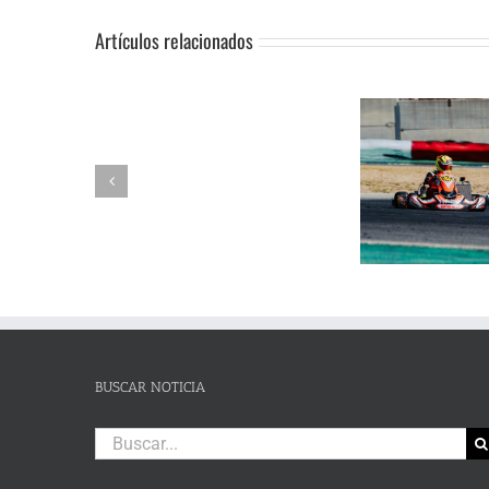
Artículos relacionados
SUSPENSIÓN
Adrián Jiménez, Alessandro
DE
Reuvers y Alejandro Guasch
Humberto 
PRUEBA.-
firman un pleno de victorias en
Subida al
CAS:
un brillante Campeonato de
de Lanjaró
SLALOM
Andalucía de Karting en
fin de se
DE
Campillos
CAMPOHERMMOSO
BUSCAR NOTICIA
Buscar: