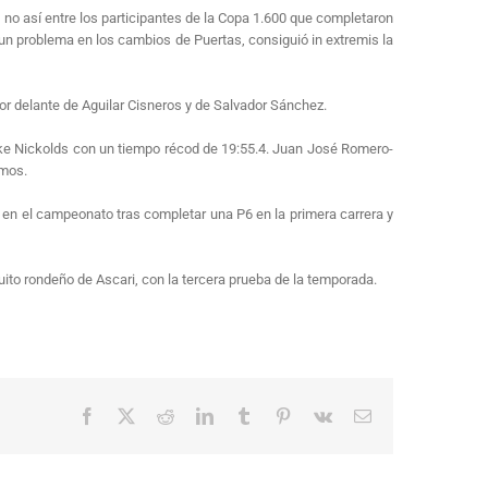
, no así entre los participantes de la Copa 1.600 que completaron
 un problema en los cambios de Puertas, consiguió in extremis la
por delante de Aguilar Cisneros y de Salvador Sánchez.
 Luke Nickolds con un tiempo récod de 19:55.4. Juan José Romero-
smos.
en el campeonato tras completar una P6 en la primera carrera y
to rondeño de Ascari, con la tercera prueba de la temporada.
Facebook
X
Reddit
LinkedIn
Tumblr
Pinterest
Vk
Correo
electrónico