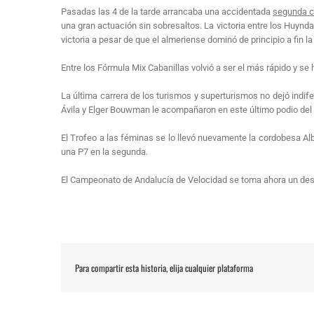
Pasadas las 4 de la tarde arrancaba una accidentada
segunda c
una gran actuación sin sobresaltos. La victoria entre los Huynd
victoria a pesar de que el almeriense dominó de principio a fin la
Entre los Fórmula Mix Cabanillas volvió a ser el más rápido y s
La última carrera de los turismos y superturismos no dejó indif
Ávila y Elger Bouwman le acompañaron en este último podio del
El Trofeo a las féminas se lo llevó nuevamente la cordobesa A
una P7 en la segunda.
El Campeonato de Andalucía de Velocidad se toma ahora un desca
Para compartir esta historia, elija cualquier plataforma