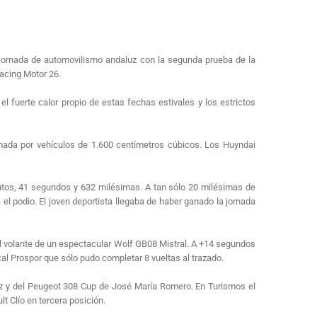
 jornada de automovilismo andaluz con la segunda prueba de la
acing Motor 26.
l fuerte calor propio de estas fechas estivales y los estrictos
formada por vehículos de 1.600 centímetros cúbicos. Los Huyndai
nutos, 41 segundos y 632 milésimas. A tan sólo 20 milésimas de
el podio. El joven deportista llegaba de haber ganado la jornada
 al volante de un espectacular Wolf GB08 Mistral. A +14 segundos
al Prospor que sólo pudo completar 8 vueltas al trazado.
ínez y del Peugeot 308 Cup de José María Romero. En Turismos el
 Clío en tercera posición.