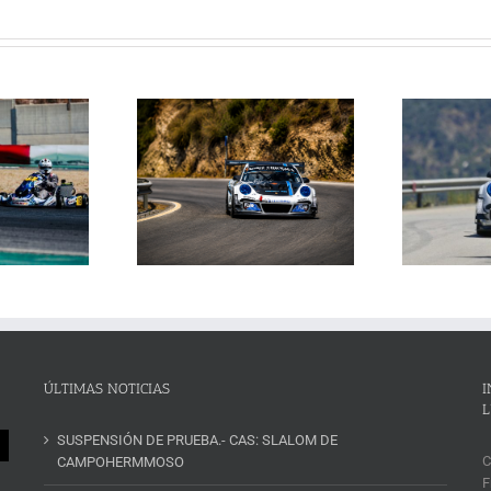
Janssens conquista la
La Subida al Cerro de los
 Cerro de los Cañones
p
Cañones levanta hoy el telón con
n 2026 en un brillante
ins
un cartel de lujo
mana de automovilismo
ÚLTIMAS NOTICIAS
I
L
SUSPENSIÓN DE PRUEBA.- CAS: SLALOM DE
C
CAMPOHERMMOSO
F