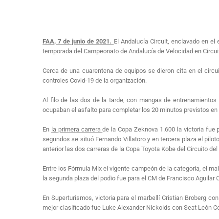
FAA, 7 de junio de 2021.
El Andalucía Circuit, enclavado en e
temporada del Campeonato de Andalucía de Velocidad en Circuit
Cerca de una cuarentena de equipos se dieron cita en el circui
controles Covid-19 de la organización.
Al filo de las dos de la tarde, con mangas de entrenamientos o
ocupaban el asfalto para completar los 20 minutos previstos en
En
la primera carrera
de la Copa Zeknova 1.600 la victoria fue
segundos se situó Fernando Villatoro y en tercera plaza el pilo
anterior las dos carreras de la Copa Toyota Kobe del Circuito de
Entre los Fórmula Mix el vigente campeón de la categoría, el ma
la segunda plaza del podio fue para el CM de Francisco Aguilar 
En Superturismos, victoria para el marbellí Cristian Broberg c
mejor clasificado fue Luke Alexander Nickolds con Seat León Co