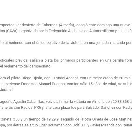
l espectacular desierto de Tabernas (Almería), acogió este domingo una nueva
os (CAVA), organizada por la Federación Andaluza de Automovilismo y el club R
to almeriense con el único objetivo de la victoria en una jornada marcada por e
ficiales previos, salían a pista los primeros participantes en una parrilla 
 el reglamento del campeonato.
 para el piloto Diego Ojeda, con Huyndai Accent, con un mejor crono de 20 mi
to almeriense Francisco Manuel Puertas, con tan sólo 15 años de edad, se subía 
l Jarama.
lagueño Agustín Cabanillas, volvía a firmar la victoria en Almería con 20:33.368
Cisneros con Radical PR6 y la tercera plaza fue para Salvador Sánchez con Radic
on Gineta G50 y un tiempo de 19:29.9, seguido de la otra Gineta de José Mart
pa, por detrás se situó Elger Bouwman con Golf GTI y Javier Miranda con Renault