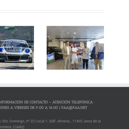
La Subida al Cerro de los
Cañones – Lanjarón 2026 se
resenta con lleno absoluto de
critos y el reto de revalidar su
condición de mejor prueba
andaluza de montaña
NFORMACIÓN DE CONTACTO – ATENCIÓN TELEFÓNICA :
UNES A VIERNES DE 9:00 A 14:00 | FAA@FAA.NET
/ Sto. Domingo, nº 22 Local 1- Edif. Almería , 11402 Jerez de la
rontera, (Cádiz)