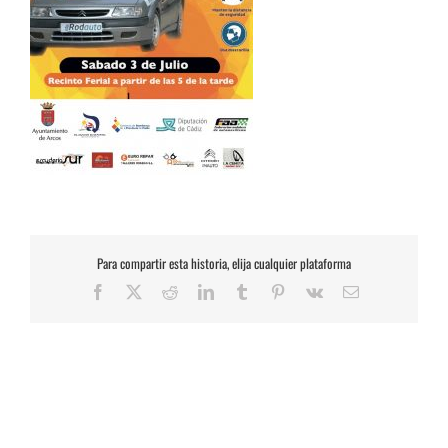
Para compartir esta historia, elija cualquier plataforma
Facebook
X
Reddit
LinkedIn
Tumblr
Pinterest
Vk
Correo
electrónico