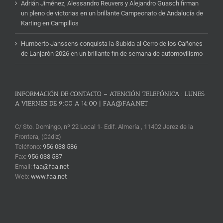
Adrián Jiménez, Alessandro Reuvers y Alejandro Guasch firman
un pleno de victorias en un brillante Campeonato de Andalucía de
Karting en Campillos
Humberto Janssens conquista la Subida al Cerro de los Cañones
de Lanjarón 2026 en un brillante fin de semana de automovilismo
INFORMACIÓN DE CONTACTO – ATENCIÓN TELEFÓNICA : LUNES
A VIERNES DE 9:00 A 14:00 | FAA@FAA.NET
C/ Sto. Domingo, nº 22 Local 1- Edif. Almería , 11402 Jerez de la
Frontera, (Cádiz)
Teléfono:
956 038 586
Fax:
956 038 587
Email:
faa@faa.net
Web:
www.faa.net