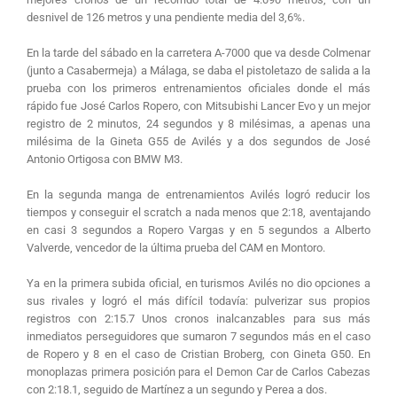
desnivel de 126 metros y una pendiente media del 3,6%.
En la tarde del sábado en la carretera A-7000 que va desde Colmenar
(junto a Casabermeja) a Málaga, se daba el pistoletazo de salida a la
prueba con los primeros entrenamientos oficiales donde el más
rápido fue José Carlos Ropero, con Mitsubishi Lancer Evo y un mejor
registro de 2 minutos, 24 segundos y 8 milésimas, a apenas una
milésima de la Gineta G55 de Avilés y a dos segundos de José
Antonio Ortigosa con BMW M3.
En la segunda manga de entrenamientos Avilés logró reducir los
tiempos y conseguir el scratch a nada menos que 2:18, aventajando
en casi 3 segundos a Ropero Vargas y en 5 segundos a Alberto
Valverde, vencedor de la última prueba del CAM en Montoro.
Ya en la primera subida oficial, en turismos Avilés no dio opciones a
sus rivales y logró el más difícil todavía: pulverizar sus propios
registros con 2:15.7 Unos cronos inalcanzables para sus más
inmediatos perseguidores que sumaron 7 segundos más en el caso
de Ropero y 8 en el caso de Cristian Broberg, con Gineta G50. En
monoplazas primera posición para el Demon Car de Carlos Cabezas
con 2:18.1, seguido de Martínez a un segundo y Perea a dos.