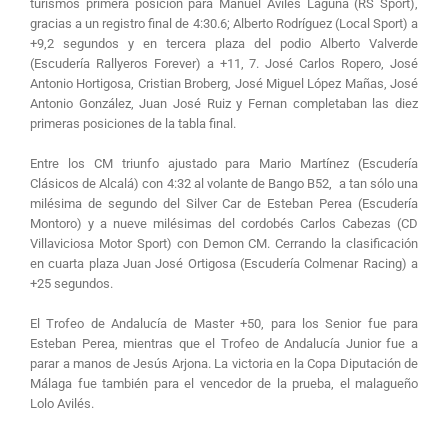
turismos primera posición para Manuel Avilés Laguna (RS Sport),
gracias a un registro final de 4:30.6; Alberto Rodríguez (Local Sport) a
+9,2 segundos y en tercera plaza del podio Alberto Valverde
(Escudería Rallyeros Forever) a +11, 7. José Carlos Ropero, José
Antonio Hortigosa, Cristian Broberg, José Miguel López Mañas, José
Antonio González, Juan José Ruiz y Fernan completaban las diez
primeras posiciones de la tabla final.
Entre los CM triunfo ajustado para Mario Martínez (Escudería
Clásicos de Alcalá) con 4:32 al volante de Bango B52, a tan sólo una
milésima de segundo del Silver Car de Esteban Perea (Escudería
Montoro) y a nueve milésimas del cordobés Carlos Cabezas (CD
Villaviciosa Motor Sport) con Demon CM. Cerrando la clasificación
en cuarta plaza Juan José Ortigosa (Escudería Colmenar Racing) a
+25 segundos.
El Trofeo de Andalucía de Master +50, para los Senior fue para
Esteban Perea, mientras que el Trofeo de Andalucía Junior fue a
parar a manos de Jesús Arjona. La victoria en la Copa Diputación de
Málaga fue también para el vencedor de la prueba, el malagueño
Lolo Avilés.