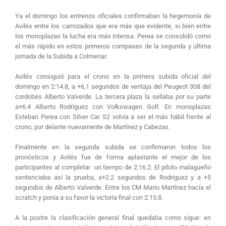
Ya el domingo los entrenos oficiales confirmaban la hegemonía de
Avilés entre los carrozados que era más que evidente, si bien entre
los monoplazas la lucha era más intensa. Perea se consolidó como
el más rápido en estos primeros compases de la segunda y última
jornada de la Subida a Colmenar.
Avilés consiguió para el crono en la primera subida oficial del
domingo en 2:14.8, a +6,1 segundos de ventaja del Peugeot 308 del
cordobés Alberto Valverde. La tercera plaza la sellaba por su parte
a+6.4 Alberto Rodríguez con Volkswagen Golf. En monoplazas
Esteban Perea con Silver Car S2 volvía a ser el más hábil frente al
crono, por delante nuevamente de Martínez y Cabezas.
Finalmente en la segunda subida se confirmaron todos los
pronósticos y Avilés fue de forma aplastante el mejor de los
participantes al completar un tiempo de 2:16.2. El piloto malagueño
sentenciaba así la prueba, a+2.2 segundos de Rodríguez y a +5
segundos de Alberto Valverde. Entre los CM Mario Martínez hacía el
scratch y ponía a su favor la victoria final con 2:15.8.
A la postre la clasificación general final quedaba como sigue: en