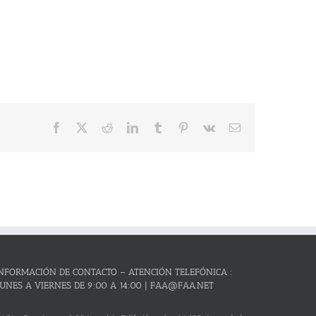
Facebook
X
Reddit
LinkedIn
Tumblr
Pinterest
Vk
Correo
electrónico
NFORMACIÓN DE CONTACTO – ATENCIÓN TELEFÓNICA :
UNES A VIERNES DE 9:00 A 14:00 | FAA@FAA.NET