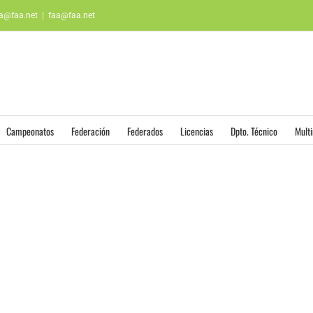
aa@faa.net
|
faa@faa.net
Campeonatos
Federación
Federados
Licencias
Dpto. Técnico
Mult