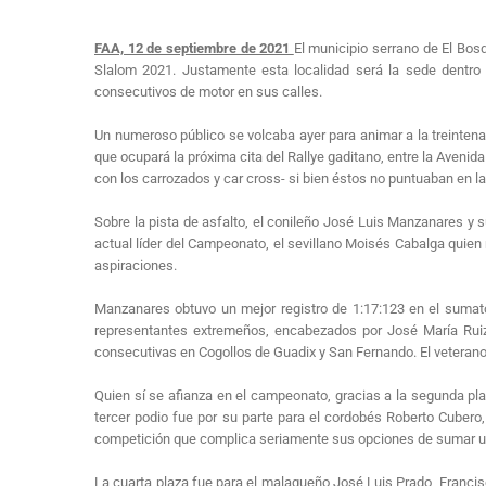
FAA, 12 de septiembre de 2021
El municipio serrano de El Bo
Slalom 2021. Justamente esta localidad será la sede dentro 
consecutivos de motor en sus calles.
Un numeroso público se volcaba ayer para animar a la treintena
que ocupará la próxima cita del Rallye gaditano, entre la Avenid
con los carrozados y car cross- si bien éstos no puntuaban en la
Sobre la pista de asfalto, el conileño José Luis Manzanares y 
actual líder del Campeonato, el sevillano Moisés Cabalga quien 
aspiraciones.
Manzanares obtuvo un mejor registro de 1:17:123 en el sumator
representantes extremeños, encabezados por José María Ruiz
consecutivas en Cogollos de Guadix y San Fernando. El veterano
Quien sí se afianza en el campeonato, gracias a la segunda pla
tercer podio fue por su parte para el cordobés Roberto Cubero
competición que complica seriamente sus opciones de sumar un n
La cuarta plaza fue para el malagueño José Luis Prado, Francis