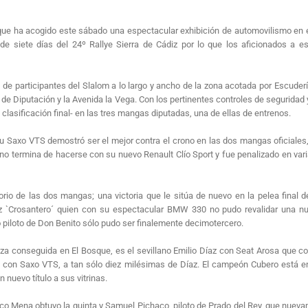
sque ha acogido este sábado una espectacular exhibición de automovilismo en
de siete días del 24º Rallye Sierra de Cádiz por lo que los aficionados a 
 de participantes del Slalom a lo largo y ancho de la zona acotada por Escuder
a de Diputación y la Avenida la Vega. Con los pertinentes controles de seguridad
 clasificación final- en las tres mangas diputadas, una de ellas de entrenos.
su Saxo VTS demostró ser el mejor contra el crono en las dos mangas oficiales, 
no termina de hacerse con su nuevo Renault Clío Sport y fue penalizado en vari
io de las dos mangas; una victoria que le sitúa de nuevo en la pelea final d
 `Crosantero´ quien con su espectacular BMW 330 no pudo revalidar una nue
 piloto de Don Benito sólo pudo ser finalemente decimotercero.
za conseguida en El Bosque, es el sevillano Emilio Díaz con Seat Arosa que co
, con Saxo VTS, a tan sólo diez milésimas de Díaz. El campeón Cubero está enc
uevo título a sus vitrinas.
co Mena obtuvo la quinta y Samuel Pichaco, piloto de Prado del Rey, que nueva