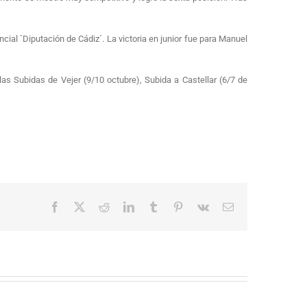
ial `Diputación de Cádiz´. La victoria en junior fue para Manuel
las Subidas de Vejer (9/10 octubre), Subida a Castellar (6/7 de
Facebook
X
Reddit
LinkedIn
Tumblr
Pinterest
Vk
Correo
electrónico