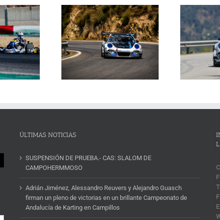
Janssens conquista la
La Subida al Cerro de los
 Cerro de los Cañones
p
Cañones levanta hoy el telón con
n 2026 en un brillante
ins
un cartel de lujo
mana de automovilismo
ÚLTIMAS NOTICIAS
I
L
SUSPENSIÓN DE PRUEBA.- CAS: SLALOM DE
C
CAMPOHERMMOSO
F
T
Adrián Jiménez, Alessandro Reuvers y Alejandro Guasch
F
firman un pleno de victorias en un brillante Campeonato de
E
Andalucía de Karting en Campillos