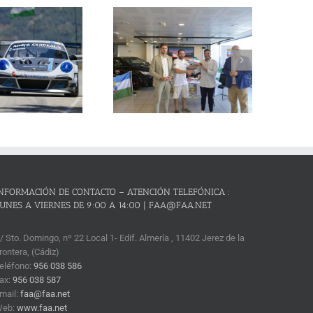
La Subida al Cerro de los
Cañones – Lanjarón 2026 se
resenta con lleno absoluto de
critos y el reto de revalidar su
condición de mejor prueba
andaluza de montaña
NFORMACIÓN DE CONTACTO – ATENCIÓN TELEFÓNICA :
UNES A VIERNES DE 9:00 A 14:00 | FAA@FAA.NET
/ Sto. Domingo, nº 22 Local 1- Edif. Almería , 11402 Jerez de la
rontera, (Cádiz)
eléfono:
956 038 586
ax:
956 038 587
mail:
faa@faa.net
Web:
www.faa.net