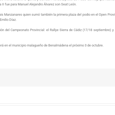
ría II fue para Manuel Alejandro Álvarez son Seat León.
is Manzanares quien sumó también la primera plaza del podio en el Open Provinc
Emilio Díaz.
ión del Campeonato Provincial: el Rallye Sierra de Cádiz (17/18 septiembre) y 
erá en el municipio malagueño de Benalmádena el próximo 3 de octubre.