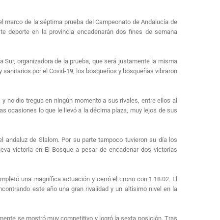
 el marco de la séptima prueba del Campeonato de Andalucía de
este deporte en la provincia encadenarán dos fines de semana
ía Sur, organizadora de la prueba, que será justamente la misma
 y sanitarios por el Covid-19, los bosqueños y bosqueñas vibraron
y no dio tregua en ningún momento a sus rivales, entre ellos al
as ocasiones lo que le llevó a la décima plaza, muy lejos de sus
el andaluz de Slalom. Por su parte tampoco tuvieron su día los
va victoria en El Bosque a pesar de encadenar dos victorias
mpletó una magnífica actuación y cerró el crono con 1:18:02. El
ontrando este año una gran rivalidad y un altísimo nivel en la
mente se mostró muy competitivo y logró la sexta posición. Tras