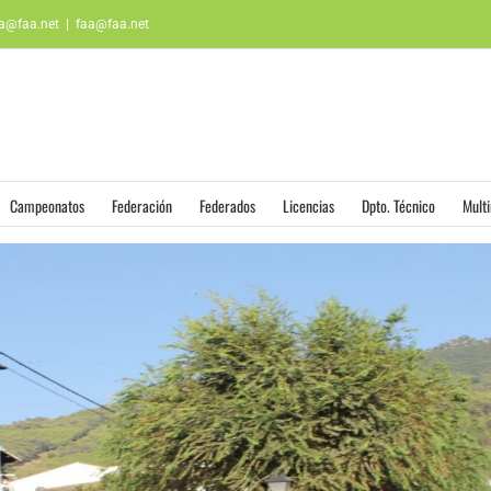
aa@faa.net
|
faa@faa.net
Campeonatos
Federación
Federados
Licencias
Dpto. Técnico
Mult