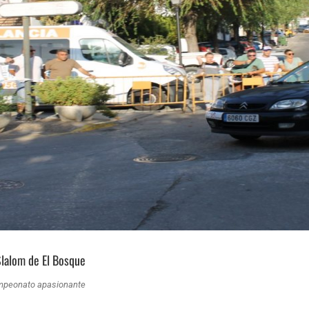
 Slalom de El Bosque
campeonato apasionante