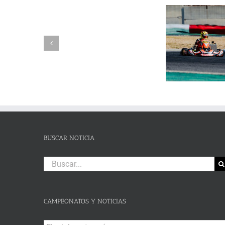
SUSPENSIÓN
Adrián Jiménez, Alessandro
DE
Reuvers y Alejandro Guasch
Humberto 
PRUEBA.-
firman un pleno de victorias en
Subida al
CAS:
un brillante Campeonato de
de Lanjaró
SLALOM
Andalucía de Karting en
fin de se
DE
Campillos
CAMPOHERMMOSO
BUSCAR NOTICIA
Buscar:
CAMPEONATOS Y NOTICIAS
Campeonatos