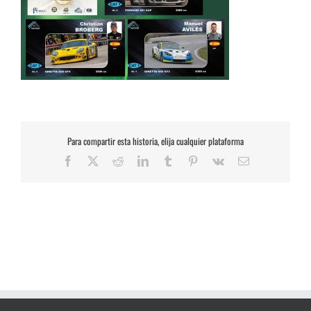
Para compartir esta historia, elija cualquier plataforma
Facebook
X
Reddit
LinkedIn
Tumblr
Pinterest
Vk
Correo
electrónico