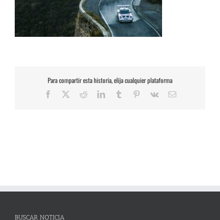
Para compartir esta historia, elija cualquier plataforma
Facebook
X
Reddit
LinkedIn
Tumblr
Pinterest
Vk
Correo
electrónico
BUSCAR NOTICIA