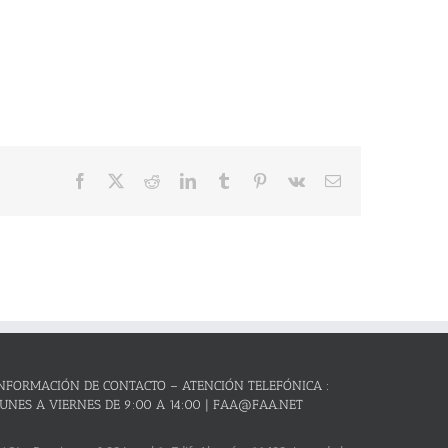
Facebook
X
Reddit
LinkedIn
Tumblr
Pinterest
Vk
Correo
electrónico
NFORMACIÓN DE CONTACTO – ATENCIÓN TELEFÓNICA :
UNES A VIERNES DE 9:00 A 14:00 | FAA@FAA.NET