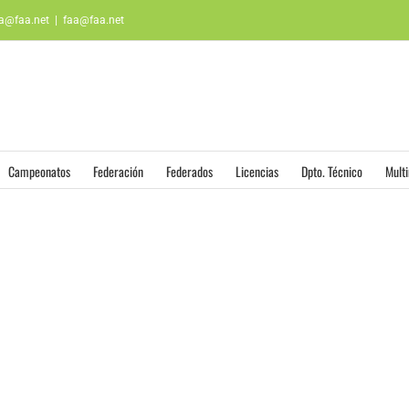
aa@faa.net
|
faa@faa.net
Campeonatos
Federación
Federados
Licencias
Dpto. Técnico
Mult