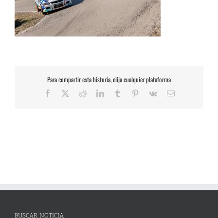
Para compartir esta historia, elija cualquier plataforma
Facebook
X
Reddit
LinkedIn
Tumblr
Pinterest
Vk
Correo
electrónico
BUSCAR NOTICIA