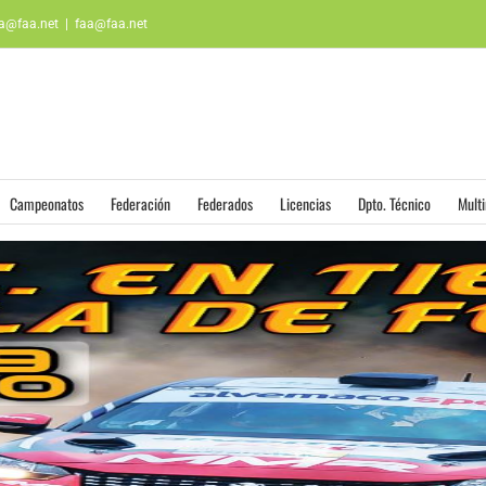
aa@faa.net
|
faa@faa.net
Campeonatos
Federación
Federados
Licencias
Dpto. Técnico
Mult