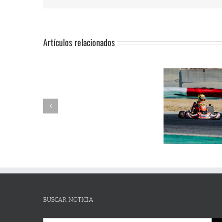
Artículos relacionados
SUSPENSIÓN
Adrián Jiménez, Alessandro
DE
Reuvers y Alejandro Guasch
Humberto 
PRUEBA.-
firman un pleno de victorias en
Subida al
CAS:
un brillante Campeonato de
de Lanjaró
SLALOM
Andalucía de Karting en
fin de se
DE
Campillos
CAMPOHERMMOSO
BUSCAR NOTICIA