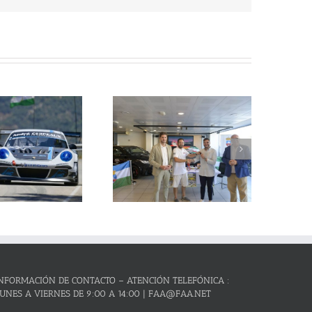
La Subida al Cerro de los
Cañones – Lanjarón 2026 se
resenta con lleno absoluto de
critos y el reto de revalidar su
condición de mejor prueba
andaluza de montaña
NFORMACIÓN DE CONTACTO – ATENCIÓN TELEFÓNICA :
UNES A VIERNES DE 9:00 A 14:00 | FAA@FAA.NET