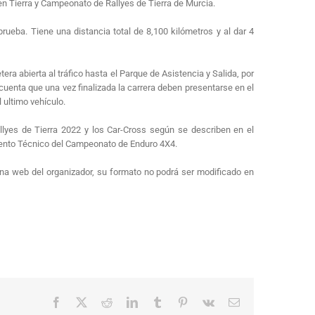
n Tierra y Campeonato de Rallyes de Tierra de Murcia.
rueba. Tiene una distancia total de 8,100 kilómetros y al dar 4
era abierta al tráfico hasta el Parque de Asistencia y Salida, por
cuenta que una vez finalizada la carrera deben presentarse en el
 ultimo vehículo.
lyes de Tierra 2022 y los Car-Cross según se describen en el
ento Técnico del Campeonato de Enduro 4X4.
ágina web del organizador, su formato no podrá ser modificado en
Facebook
X
Reddit
LinkedIn
Tumblr
Pinterest
Vk
Correo
electrónico