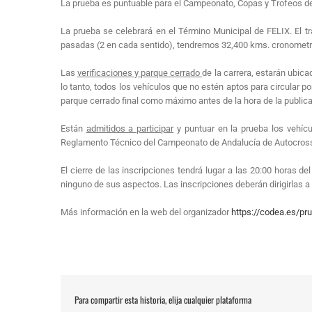
La prueba es puntuable para el Campeonato, Copas y Trofeos de
La prueba se celebrará en el Término Municipal de FELIX. El tr
pasadas (2 en cada sentido), tendremos 32,400 kms. cronometr
Las
verificaciones y parque cerrado
de la carrera, estarán ubica
lo tanto, todos los vehículos que no estén aptos para circular 
parque cerrado final como máximo antes de la hora de la publicaci
Están
admitidos a participar
y puntuar en la prueba los vehíc
Reglamento Técnico del Campeonato de Andalucía de Autocross
El cierre de las inscripciones tendrá lugar a las 20:00 horas d
ninguno de sus aspectos. Las inscripciones deberán dirigirlas 
Más información en la web del organizador
https://codea.es/p
Para compartir esta historia, elija cualquier plataforma