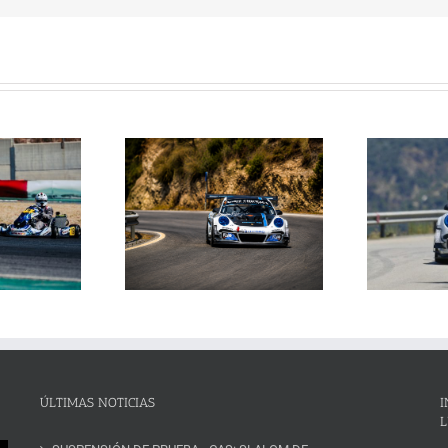
Janssens conquista la
La Subida al Cerro de los
 Cerro de los Cañones
p
Cañones levanta hoy el telón con
n 2026 en un brillante
ins
un cartel de lujo
mana de automovilismo
ÚLTIMAS NOTICIAS
I
L