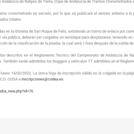
 Andalucía de Rallyes de Tierra, Copa de Andalucía de Tramos Cronometrados e
amo cronometrado es secreto, por lo que se publicará el viernes anterior a la p
ados totales.
das en la Glorieta de San Roque de Felix, existiendo un tramo de enlace por carret
por vía pública, deberán ser cargados en remolque para desplazarse, teniendo en 
ón de la clasificación de la prueba, la cual será 1 hora después de la salida del
ulos descritos en el Reglamento Técnico del Campeonato de Andalucía de Ral
. También serán admitidos los Buggyes y vehículos TT admitidos en el Reglam
el lunes 14/02/2022. La única hoja de inscripción válida es la colgada en la p
a C.D. CODA a
inscripciones@codea.es
rueba_new.php?id=76