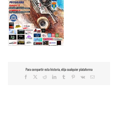
Para compartir esta historia, elija cualquier plataforma
Facebook
X
Reddit
LinkedIn
Tumblr
Pinterest
Vk
Correo
electrónico