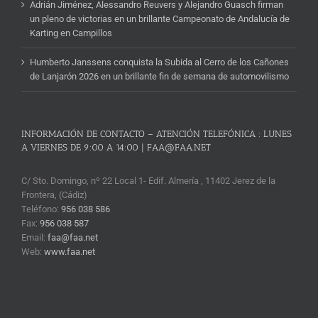
Adrián Jiménez, Alessandro Reuvers y Alejandro Guasch firman
un pleno de victorias en un brillante Campeonato de Andalucía de
Karting en Campillos
Humberto Janssens conquista la Subida al Cerro de los Cañones
de Lanjarón 2026 en un brillante fin de semana de automovilismo
INFORMACIÓN DE CONTACTO – ATENCIÓN TELEFÓNICA : LUNES
A VIERNES DE 9:00 A 14:00 | FAA@FAA.NET
C/ Sto. Domingo, nº 22 Local 1- Edif. Almería , 11402 Jerez de la
Frontera, (Cádiz)
Teléfono:
956 038 586
Fax:
956 038 587
Email:
faa@faa.net
Web:
www.faa.net