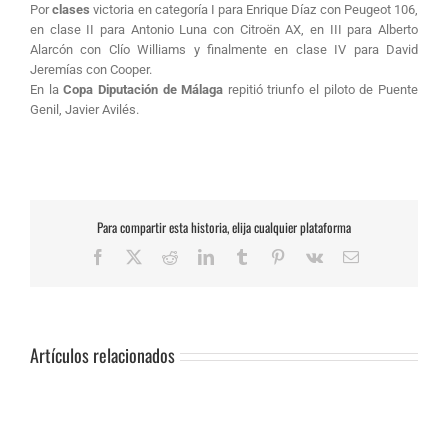
Por
clases
victoria en categoría I para Enrique Díaz con Peugeot 106,
en clase II para Antonio Luna con Citroën AX, en III para Alberto
Alarcón con Clío Williams y finalmente en clase IV para David
Jeremías con Cooper.
En la
Copa Diputación de Málaga
repitió triunfo el piloto de Puente
Genil, Javier Avilés.
Para compartir esta historia, elija cualquier plataforma
Facebook
X
Reddit
LinkedIn
Tumblr
Pinterest
Vk
Correo
electrónico
Artículos relacionados
SUSPENSIÓN
DE