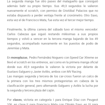
La segunda manga fue otro paseo del malagueño que consiguió
además batir su propio tiempo. Sus 49,3 segundos le valieron
nuevamente el scratch, con permiso de Cristóbal Palacios que no
estaba dispuesto a perder ventaja frente al cronómetro. Otro Saxo,
esta vez el de Francisco Mata, fue esta vez el tercer mejor tiempo.
Finalmente, la última carrera del sábado tuvo el mismo vencedor:
Carlos Cabezas que siguió restando milésimas a sus propios
tiempos y volvió a vencer en la tercera manga bajando de los 49
segundos, acompañado nuevamente en los puestos de podio de
Jeremías y Mata.
En
monoplazas
, Pedro Fernández Noguero con Speed Car Xtreme se
llevó el scratch en los entrenos, así como en la primera manga oficial
donde sus 45,9 segundos le valieron la victoria por delante de
Gustavo Salguero y Javier Avilés, ambos con MV Racing.
Las mangas segunda y tercera de los car-cross fueron un calco de
la primera con los tres mismos protagonistas en cabeza de la
clasificación general, pero alternando Salguero y Avilés la lucha por
la segunda y tercera plaza del cajón.
Por
clases
, victoria en categoría I para Enrique Díaz con Peugeot
106, en clase II para Francisco Mata con Citroën Saxo, en III para