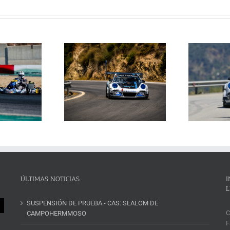
Janssens conquista la
La Subida al Cerro de los
 Cerro de los Cañones
p
Cañones levanta hoy el telón con
n 2026 en un brillante
ins
un cartel de lujo
mana de automovilismo
ÚLTIMAS NOTICIAS
I
L
SUSPENSIÓN DE PRUEBA.- CAS: SLALOM DE
C
CAMPOHERMMOSO
F