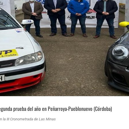
egunda prueba del año en Peñarroya-Pueblonuevo (Córdoba)
n la III Cronometrada de Las Minas