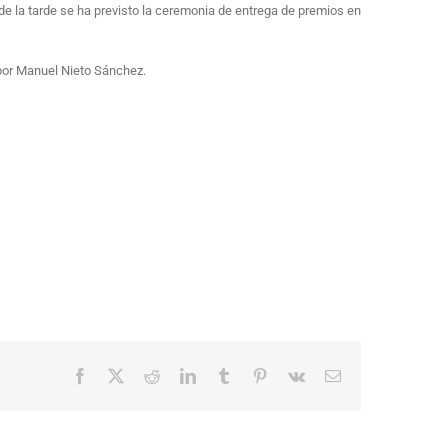
e la tarde se ha previsto la ceremonia de entrega de premios en
 por Manuel Nieto Sánchez.
Facebook
X
Reddit
LinkedIn
Tumblr
Pinterest
Vk
Correo
electrónico