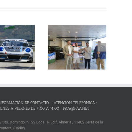
La Subida al Cerro de los
Cañones – Lanjarón 2026 se
resenta con lleno absoluto de
critos y el reto de revalidar su
condición de mejor prueba
andaluza de montaña
NFORMACIÓN DE CONTACTO – ATENCIÓN TELEFÓNICA :
UNES A VIERNES DE 9:00 A 14:00 | FAA@FAA.NET
/ Sto. Domingo, nº 22 Local 1- Edif. Almería , 11402 Jerez de la
rontera, (Cádiz)