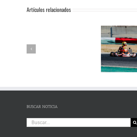
Artículos relacionados
SUSPENSIÓN
Adrián Jiménez, Alessandro
DE
Reuvers y Alejandro Guasch
Humberto 
PRUEBA.-
firman un pleno de victorias en
Subida al
CAS:
un brillante Campeonato de
de Lanjaró
SLALOM
Andalucía de Karting en
fin de se
DE
Campillos
CAMPOHERMMOSO
BUSCAR NOTICIA
Buscar: