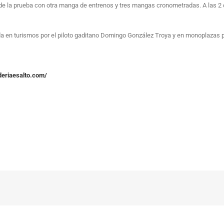
de la prueba con otra manga de entrenos y tres mangas cronometradas. A las 2 d
ada en turismos por el piloto gaditano Domingo González Troya y en monoplazas
deriaesalto.com/