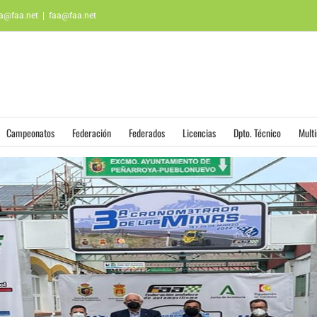
aa@faa.net
|
faa@faa.net
Campeonatos
Federación
Federados
Licencias
Dpto. Técnico
Mult