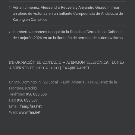
Adrián Jiménez, Alessandro Reuvers y Alejandro Guasch firman
un pleno de victorias en un brillante Campeonato de Andalucía de
Karting en Campillos
Humberto Janssens conquista la Subida al Cerro de los Cañones
de Lanjarón 2026 en un brillante fin de semana de automovilismo
INFORMACIÓN DE CONTACTO – ATENCIÓN TELEFÓNICA : LUNES
A VIERNES DE 9:00 A 14:00 | FAA@FAA.NET
C/ Sto. Domingo, nº 22 Local 1- Edif. Almería , 11402 Jerez de la
Frontera, (Cádiz)
Teléfono:
956 038 586
Fax:
956 038 587
Email:
faa@faa.net
Web:
www.faa.net