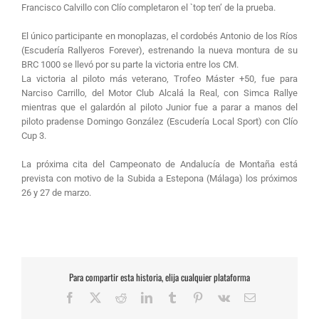
Francisco Calvillo con Clío completaron el `top ten’ de la prueba.
El único participante en monoplazas, el cordobés Antonio de los Ríos
(Escudería Rallyeros Forever), estrenando la nueva montura de su
BRC 1000 se llevó por su parte la victoria entre los CM.
La victoria al piloto más veterano, Trofeo Máster +50, fue para
Narciso Carrillo, del Motor Club Alcalá la Real, con Simca Rallye
mientras que el galardón al piloto Junior fue a parar a manos del
piloto pradense Domingo González (Escudería Local Sport) con Clío
Cup 3.
La próxima cita del Campeonato de Andalucía de Montaña está
prevista con motivo de la Subida a Estepona (Málaga) los próximos
26 y 27 de marzo.
Para compartir esta historia, elija cualquier plataforma
Facebook
X
Reddit
LinkedIn
Tumblr
Pinterest
Vk
Correo
electrónico