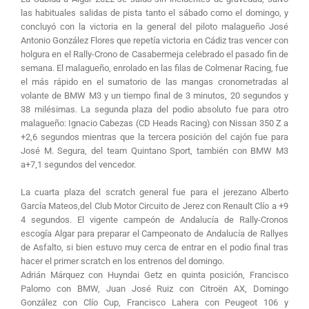
las habituales salidas de pista tanto el sábado como el domingo, y
concluyó con la victoria en la general del piloto malagueño José
Antonio González Flores que repetía victoria en Cádiz tras vencer con
holgura en el Rally-Crono de Casabermeja celebrado el pasado fin de
semana. El malagueño, enrolado en las filas de Colmenar Racing, fue
el más rápido en el sumatorio de las mangas cronometradas al
volante de BMW M3 y un tiempo final de 3 minutos, 20 segundos y
38 milésimas. La segunda plaza del podio absoluto fue para otro
malagueño: Ignacio Cabezas (CD Heads Racing) con Nissan 350 Z a
+2,6 segundos mientras que la tercera posición del cajón fue para
José M. Segura, del team Quintano Sport, también con BMW M3
a+7,1 segundos del vencedor.
La cuarta plaza del scratch general fue para el jerezano Alberto
García Mateos,del Club Motor Circuito de Jerez con Renault Clío a +9
4 segundos. El vigente campeón de Andalucía de Rally-Cronos
escogía Algar para preparar el Campeonato de Andalucía de Rallyes
de Asfalto, si bien estuvo muy cerca de entrar en el podio final tras
hacer el primer scratch en los entrenos del domingo.
Adrián Márquez con Huyndai Getz en quinta posición, Francisco
Palomo con BMW, Juan José Ruiz con Citroën AX, Domingo
González con Clío Cup, Francisco Lahera con Peugeot 106 y