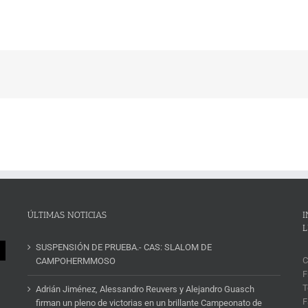
ÚLTIMAS NOTICIAS
I
L
SUSPENSIÓN DE PRUEBA.- CAS: SLALOM DE
C
CAMPOHERMMOSO
F
T
Adrián Jiménez, Alessandro Reuvers y Alejandro Guasch
F
firman un pleno de victorias en un brillante Campeonato de