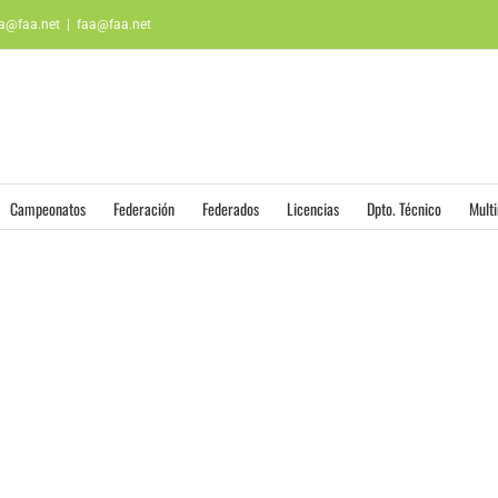
aa@faa.net
|
faa@faa.net
Campeonatos
Federación
Federados
Licencias
Dpto. Técnico
Mult