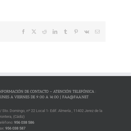
Facebook
X
Reddit
LinkedIn
Tumblr
Pinterest
Vk
Correo
electrónico
NFORMACIÓN DE CONTACTO – ATENCIÓN TELEFÓNICA :
UNES A VIERNES DE 9:00 A 14:00 | FAA@FAA.NET
/ Sto. Domingo, nº 22 Local 1- Edif. Almería , 11402 Jerez de la
rontera, (Cádiz)
eléfono:
956 038 586
ax:
956 038 587