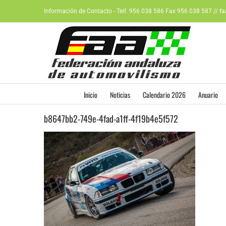
Saltar
Información de Contacto - Telf. 956 038 586 Fax 956 038 587 // f
al
contenido
Inicio
Noticias
Calendario 2026
Anuario
b8647bb2-749e-4fad-a1ff-4f19b4e5f572