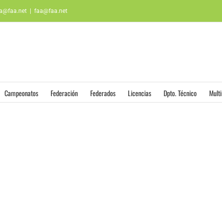
aa@faa.net
|
faa@faa.net
Campeonatos
Federación
Federados
Licencias
Dpto. Técnico
Mult