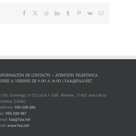
Facebook
X
Reddit
LinkedIn
Tumblr
Pinterest
Vk
Correo
electrónico
NFORMACIÓN DE CONTACTO – ATENCIÓN TELEFÓNICA :
UNES A VIERNES DE 9:00 A 14:00 | FAA@FAA.NET
/ Sto. Domingo, nº 22 Local 1- Edif. Almería , 11402 Jerez de la
rontera, (Cádiz)
eléfono:
956 038 586
ax:
956 038 587
mail:
faa@faa.net
Web:
www.faa.net