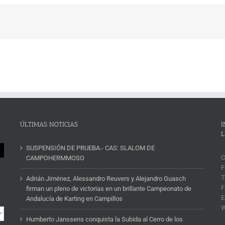
ÚLTIMAS NOTICIAS
I
L
SUSPENSIÓN DE PRUEBA.- CAS: SLALOM DE
C
CAMPOHERMMOSO
F
T
Adrián Jiménez, Alessandro Reuvers y Alejandro Guasch
F
firman un pleno de victorias en un brillante Campeonato de
E
Andalucía de Karting en Campillos
Humberto Janssens conquista la Subida al Cerro de los