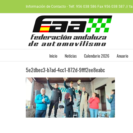
Saltar
Información de Contacto - Telf. 956 038 586 Fax 956 038 587 // f
al
contenido
Inicio
Noticias
Calendario 2026
Anuario
5e2dbec3-b7ad-4cc1-872d-9fff2ee8eabc