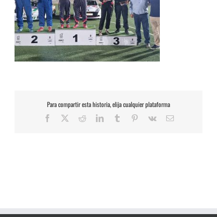
Para compartir esta historia, elija cualquier plataforma
Facebook
X
Reddit
LinkedIn
Tumblr
Pinterest
Vk
Correo
electrónico