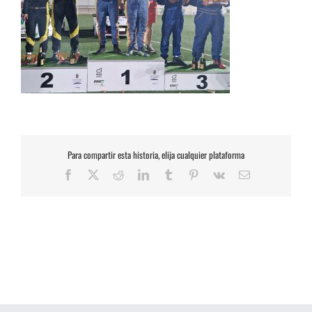
Para compartir esta historia, elija cualquier plataforma
Facebook
X
Reddit
LinkedIn
Tumblr
Pinterest
Vk
Correo
electrónico