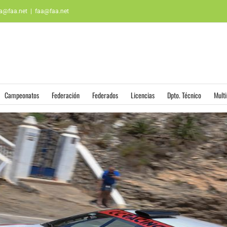
aa@faa.net
|
faa@faa.net
Campeonatos
Federación
Federados
Licencias
Dpto. Técnico
Mult