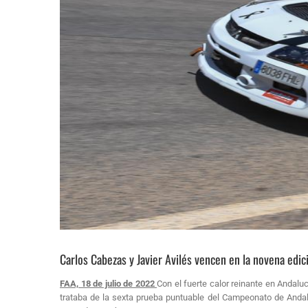
Carlos Cabezas y Javier Avilés vencen en la novena edi
FAA, 18 de julio de 2022
Con el fuerte calor reinante en Andalu
trataba de la sexta prueba puntuable del Campeonato de Andal