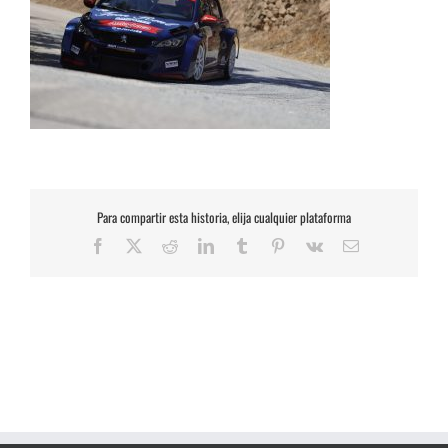
Para compartir esta historia, elija cualquier plataforma
Facebook
X
Reddit
LinkedIn
Tumblr
Pinterest
Vk
Correo
electrónico