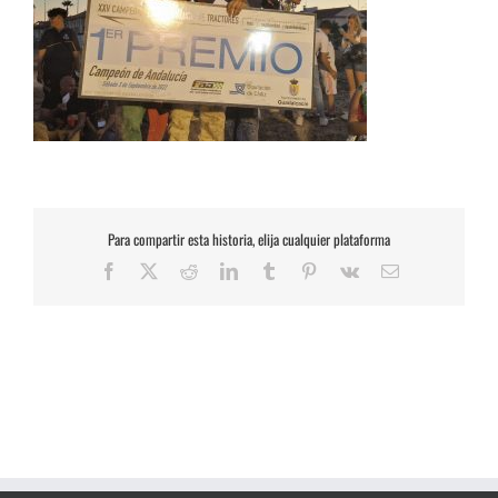
Para compartir esta historia, elija cualquier plataforma
Facebook
X
Reddit
LinkedIn
Tumblr
Pinterest
Vk
Correo
electrónico