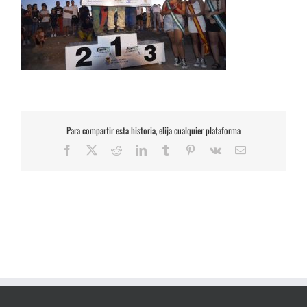
Para compartir esta historia, elija cualquier plataforma
Facebook
X
Reddit
LinkedIn
Tumblr
Pinterest
Vk
Correo
electrónico