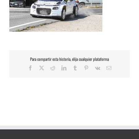
Para compartir esta historia, elija cualquier plataforma
Facebook
X
Reddit
LinkedIn
Tumblr
Pinterest
Vk
Correo
electrónico