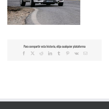
Para compartir esta historia, elija cualquier plataforma
Facebook
X
Reddit
LinkedIn
Tumblr
Pinterest
Vk
Correo
electrónico