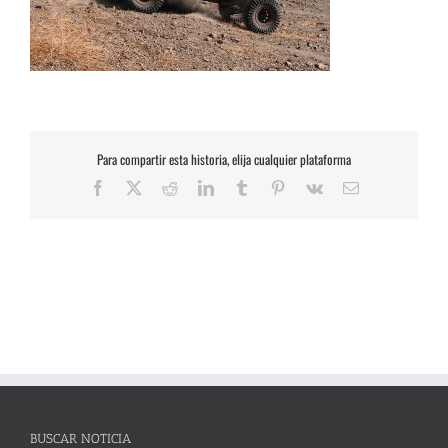
Para compartir esta historia, elija cualquier plataforma
Facebook
X
Reddit
LinkedIn
Tumblr
Pinterest
Vk
Correo
electrónico
BUSCAR NOTICIA