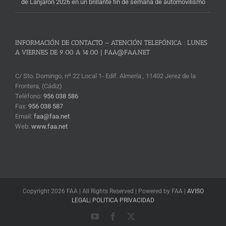
de Lanjarón 2026 en un brillante fin de semana de automovilismo
INFORMACIÓN DE CONTACTO – ATENCIÓN TELEFÓNICA : LUNES
A VIERNES DE 9:00 A 14:00 | FAA@FAA.NET
C/ Sto. Domingo, nº 22 Local 1- Edif. Almería , 11402 Jerez de la
Frontera, (Cádiz)
Teléfono:
956 038 586
Fax:
956 038 587
Email:
faa@faa.net
Web:
www.faa.net
Copyright 2026 FAA | All Rights Reserved | Powered by FAA |
AVISO
LEGAL
|
POLITICA PRIVACIDAD
YouTube
Facebook
X