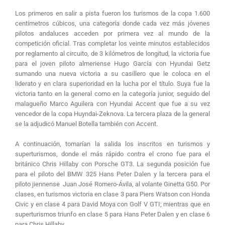
Los primeros en salir a pista fueron los turismos de la copa 1.600
centímetros cúbicos, una categoría donde cada vez más jóvenes
pilotos andaluces acceden por primera vez al mundo de la
competición oficial. Tras completar los veinte minutos establecidos
por reglamento al circuito, de 3 kilómetros de longitud, la victoria fue
para el joven piloto almeriense Hugo García con Hyundai Getz
sumando una nueva victoria a su casillero que le coloca en el
liderato y en clara superioridad en la lucha por el título. Suya fue la
victoria tanto en la general como en la categoría junior, seguido del
malagueño Marco Aguilera con Hyundai Accent que fue a su vez
vencedor de la copa Huyndai-Zeknova. La tercera plaza de la general
se la adjudicó Manuel Botella también con Accent.
A continuación, tomarían la salida los inscritos en turismos y
superturismos, donde el más rápido contra el crono fue para el
británico Chris Hillaby con Porsche GT3. La segunda posición fue
para el piloto del BMW 325 Hans Peter Dalen y la tercera para el
piloto jiennense Juan José Romero-Ávila, al volante Ginetta G50. Por
clases, en turismos victoria en clase 3 para Piers Watson con Honda
Civic y en clase 4 para David Moya con Golf V GTI; mientras que en
superturismos triunfo en clase 5 para Hans Peter Dalen y en clase 6
para Chris Hillaby.