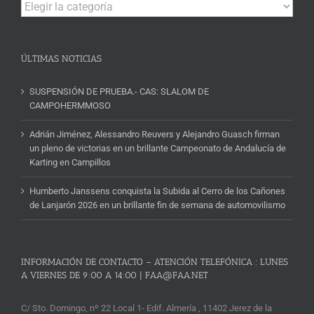
Campeonatos
y
Noticias
ÚLTIMAS NOTICIAS
SUSPENSIÓN DE PRUEBA.- CAS: SLALOM DE
CAMPOHERMMOSO
Adrián Jiménez, Alessandro Reuvers y Alejandro Guasch firman
un pleno de victorias en un brillante Campeonato de Andalucía de
Karting en Campillos
Humberto Janssens conquista la Subida al Cerro de los Cañones
de Lanjarón 2026 en un brillante fin de semana de automovilismo
INFORMACIÓN DE CONTACTO – ATENCIÓN TELEFÓNICA : LUNES
A VIERNES DE 9:00 A 14:00 | FAA@FAA.NET
C/ Sto. Domingo, nº 22 Local 1- Edif. Almería , 11402 Jerez de la