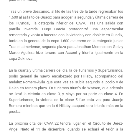
Tras un breve descanso, al filo de las tres de la tarde regresaban los
1.600 al asfalto de Guadix para acoger la segunda y última carrera de
los Huyndai, la categoría inferior del CAVA. Tras una salida con
parrilla invertida, Hugo García protagonizó una espectacular
remontada y volvía a hacerse con la victoria y con doblete en Guadix,
tanto en la general de la copa 1.600 c.c como en la categoría junior.
Tras el almeriense, segunda plaza para Jonathan Moreno con Getz y
Marco Aguilera hizo tercero con Accent y triunfo igualmente en la
copa Zeknova.
En la cuarta y última carrera del día, la de Turismos y Superturismos,
podio general de nuevo encabezado por Hillaby, acompañado del
andaluz Romero-Ávila que esta vez se subía segundo al podio y de
Dalen en tercera plaza. En turismos triunfo de Watson, que además
se llevó la victoria en clase 3, y Moya por su parte en clase 4. En
Superturismos, la victoria de la clase 5 fue esta vez para Juanjo
Romero mientras que en la 6 Hillaby acaparó otro triunfo más en la
prueba.
La próxima cita del CAVA´22 tendrá lugar en el Circuito de Jerez-
Ángel Nieto el 11 de diciembre, cuando se echará el telón a la