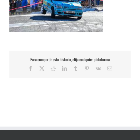
Para compartir esta historia, elija cualquier plataforma
Facebook
X
Reddit
LinkedIn
Tumblr
Pinterest
Vk
Correo
electrónico