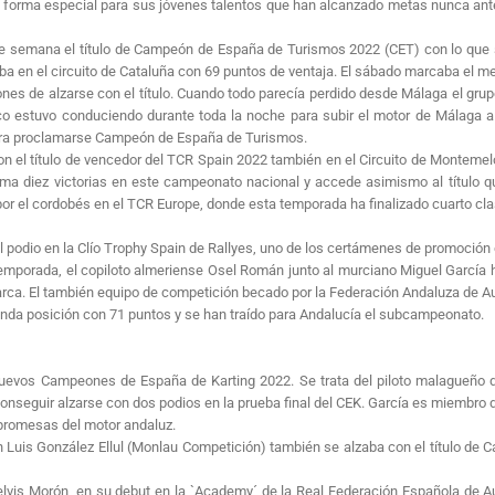
 de forma especial para sus jóvenes talentos que han alcanzado metas nunca a
de semana el título de Campeón de España de Turismos 2022 (CET) con lo que se
a en el circuito de Cataluña con 69 puntos de ventaja. El sábado marcaba el mejo
ones de alzarse con el título. Cuando todo parecía perdido desde Málaga el gru
co estuvo conduciendo durante toda la noche para subir el motor de Málaga 
 para proclamarse Campeón de España de Turismos.
con el título de vencedor del TCR Spain 2022 también en el Circuito de Montemel
uma diez victorias en este campeonato nacional y accede asimismo al título qu
or el cordobés en el TCR Europe, donde esta temporada ha finalizado cuarto cla
l podio en la Clío Trophy Spain de Rallyes, uno de los certámenes de promoción
emporada, el copiloto almeriense Osel Román junto al murciano Miguel García
rca. El también equipo de competición becado por la Federación Andaluza de A
unda posición con 71 puntos y se han traído para Andalucía el subcampeonato.
uevos Campeones de España de Karting 2022. Se trata del piloto malagueño de
onseguir alzarse con dos podios en la prueba final del CEK. García es miembro d
promesas del motor andaluz.
 Luis González Ellul (Monlau Competición) también se alzaba con el título de 
lvis Morón, en su debut en la `Academy´ de la Real Federación Española de A