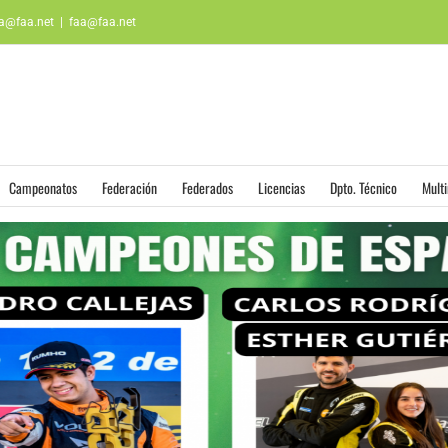
aa@faa.net
|
faa@faa.net
Campeonatos
Federación
Federados
Licencias
Dpto. Técnico
Mult