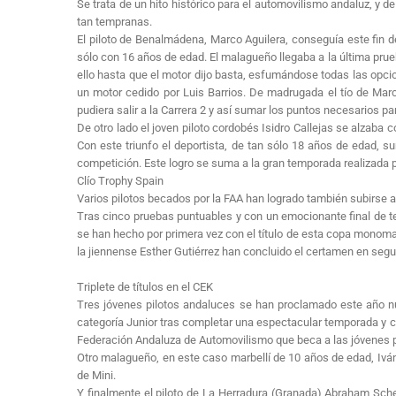
Se trata de un hito histórico para el automovilismo andaluz, y
tan tempranas.
El piloto de Benalmádena, Marco Aguilera, conseguía este fin 
sólo con 16 años de edad. El malagueño llegaba a la última prueb
ello hasta que el motor dijo basta, esfumándose todas las opci
un motor cedido por Luis Barrios. De madrugada el tío de Mar
pudiera salir a la Carrera 2 y así sumar los puntos necesarios
De otro lado el joven piloto cordobés Isidro Callejas se alzaba 
Con este triunfo el deportista, de tan sólo 18 años de edad, s
competición. Este logro se suma a la gran temporada realizada p
Clío Trophy Spain
Varios pilotos becados por la FAA han logrado también subirse a
Tras cinco pruebas puntuables y con un emocionante final de t
se han hecho por primera vez con el título de esta copa monoma
la jiennense Esther Gutiérrez han concluido el certamen en seg
Triplete de títulos en el CEK
Tres jóvenes pilotos andaluces se han proclamado este año n
categoría Junior tras completar una espectacular temporada y c
Federación Andaluza de Automovilismo que beca a las jóvenes 
Otro malagueño, en este caso marbellí de 10 años de edad, Iván
de Mini.
Y finalmente el piloto de La Herradura (Granada) Abraham Sche