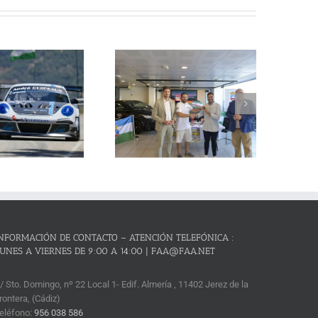
La Subida al Cerro de los
Cañones – Lanjarón 2026 se
resenta con lleno absoluto de
critos y el reto de revalidar su
condición de mejor prueba
andaluza de montaña
NFORMACIÓN DE CONTACTO – ATENCIÓN TELEFÓNICA :
UNES A VIERNES DE 9:00 A 14:00 | FAA@FAA.NET
/ Sto. Domingo, nº 22 Local 1- Edif. Almería , 11402 Jerez de la
rontera, (Cádiz)
eléfono:
956 038 586