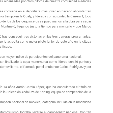
ntes alcanzadas por otros pilotos de nuestra comunidad a edades
 convierte en el deportista más joven en hacerlo al contar tan
r tiempo en la Qualy, y lideraba con autoridad la Carrera 1, todo
po de los de los cequinceros se puso manos a la obra para sacar
a Montmeló, llegando justo a tiempo para montarlo y que Marco
ó tras conseguir tres victorias en las tres carreras programadas.
e le acredita como mejor piloto junior de este año en la citada
sificado.
 con mayor índice de participantes del panorama nacional.
 han finalizado la copa monomarca como líderes con 86 puntos y
utomovilismo, el formado por el onubense Carlos Rodríguez y por
 14 años Aarón García López, que ha conquistado el título en
e la Selección Andaluza de Karting, equipo de competición de la
Campeón nacional de Rookies, categoría incluida en la modalidad
utomovilismo, lograba llevarse el campeonato nacional. Con tan