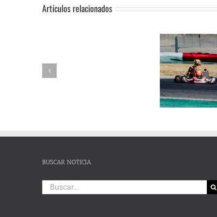
Artículos relacionados
SUSPENSIÓN
Adrián Jiménez, Alessandro
DE
Reuvers y Alejandro Guasch
Humberto 
PRUEBA.-
firman un pleno de victorias en
Subida al
CAS:
un brillante Campeonato de
de Lanjaró
SLALOM
Andalucía de Karting en
fin de se
DE
Campillos
CAMPOHERMMOSO
BUSCAR NOTICIA
Buscar: