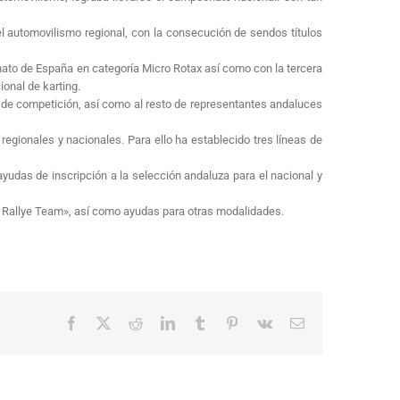
l automovilismo regional, con la consecución de sendos títulos
onato de España en categoría Micro Rotax así como con la tercera
onal de karting.
s de competición, así como al resto de representantes andaluces
gionales y nacionales. Para ello ha establecido tres líneas de
yudas de inscripción a la selección andaluza para el nacional y
a Rallye Team», así como ayudas para otras modalidades.
Facebook
X
Reddit
LinkedIn
Tumblr
Pinterest
Vk
Correo
electrónico