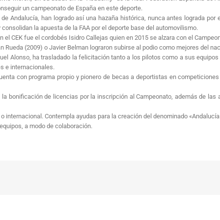
 conseguir un campeonato de España en este deporte.
 Andalucía, han logrado así una hazaña histórica, nunca antes lograda por e
y consolidan la apuesta de la FAA por el deporte base del automovilismo.
en el CEK fue el cordobés Isidro Callejas quien en 2015 se alzara con el Campe
n Rueda (2009) o Javier Belman lograron subirse al podio como mejores del naci
el Alonso, ha trasladado la felicitación tanto a los pilotos como a sus equipo
 e internacionales.
nta con programa propio y pionero de becas a deportistas en competiciones re
a bonificación de licencias por la inscripción al Campeonato, además de las a
l o internacional. Contempla ayudas para la creación del denominado «Andalucí
 equipos, a modo de colaboración.