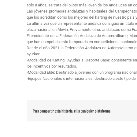
solo 8 años, se trata del piloto más joven de los andaluces en
Las jóvenes promesas andaluzas y habituales del Campeonato de
que los acreditan como los mejores del karting de nuestro país 
La última vez que un representante andaluz consiguió un título 
plaza nacional en Alevín. Previamente otros andaluces como Fra
El presidente de la Federación Andaluza de Automovilismo, Manu
que han competido esta temporada en competiciones nacionales
Desde el año 2021 la Federación Andaluza de Automovilismo cue
ayudas:
-Modalidad de Karting–Ayudas al Deporte Base: consistente en l
los incentivos por resultados.
-Modalidad Élite: Destinado a jóvenes con un programa naciona
-Equipos Nacionales o internacionales: destinado a este tipo de
Para compartir esta historia, elija cualquier plataforma