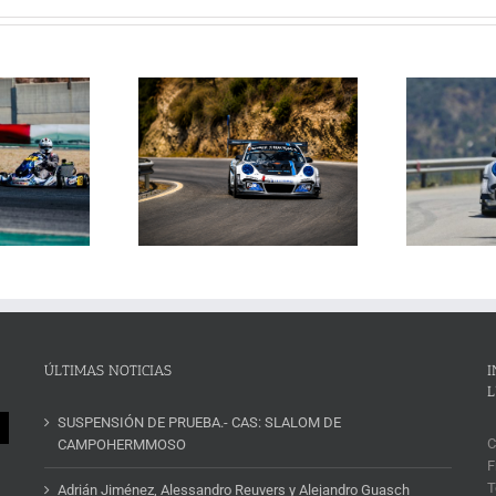
Janssens conquista la
La Subida al Cerro de los
 Cerro de los Cañones
p
Cañones levanta hoy el telón con
n 2026 en un brillante
ins
un cartel de lujo
mana de automovilismo
ÚLTIMAS NOTICIAS
I
L
SUSPENSIÓN DE PRUEBA.- CAS: SLALOM DE
C
CAMPOHERMMOSO
F
T
Adrián Jiménez, Alessandro Reuvers y Alejandro Guasch