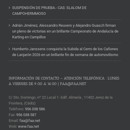
SUSPENSIÓN DE PRUEBA.- CAS: SLALOM DE
CAMPOHERMMOSO
Adrián Jiménez, Alessandro Reuvers y Alejandro Guasch firman
un pleno de victorias en un brillante Campeonato de Andalucía de
Karting en Campillos
Humberto Janssens conquista la Subida al Cerro de los Cañones
de Lanjarón 2026 en un brillante fin de semana de automovilismo
INFORMACIÓN DE CONTACTO – ATENCIÓN TELEFÓNICA : LUNES
A VIERNES DE 9:00 A 14:00 | FAA@FAA.NET
C/ Sto. Domingo, nº 22 Local 1- Edif. Almería , 11402 Jerez de la
Frontera, (Cádiz)
Teléfono:
956 038 586
Fax:
956 038 587
Email:
faa@faa.net
Web:
www.faa.net