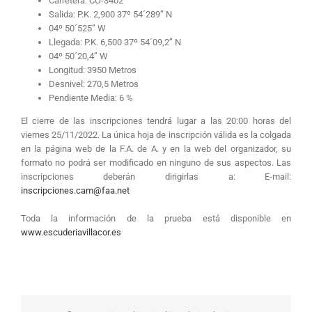
Carretera: CO-3402
Salida: P.K. 2,900 37º 54´289” N
04º 50´525” W
Llegada: P.K. 6,500 37º 54´09,2” N
04º 50´20,4” W
Longitud: 3950 Metros
Desnivel: 270,5 Metros
Pendiente Media: 6 %
El cierre de las inscripciones tendrá lugar a las 20:00 horas del
viernes 25/11/2022. La única hoja de inscripción válida es la colgada
en la página web de la F.A. de A. y en la web del organizador, su
formato no podrá ser modificado en ninguno de sus aspectos. Las
inscripciones deberán dirigirlas a: E-mail:
inscripciones.cam@faa.net
Toda la información de la prueba está disponible en
www.escuderiavillacor.es