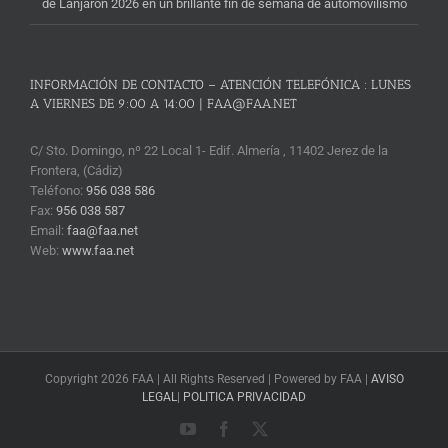
de Lanjarón 2026 en un brillante fin de semana de automovilismo
INFORMACIÓN DE CONTACTO – ATENCIÓN TELEFÓNICA : LUNES
A VIERNES DE 9:00 A 14:00 | FAA@FAA.NET
C/ Sto. Domingo, nº 22 Local 1- Edif. Almería , 11402 Jerez de la
Frontera, (Cádiz)
Teléfono:
956 038 586
Fax:
956 038 587
Email:
faa@faa.net
Web:
www.faa.net
Copyright 2026 FAA | All Rights Reserved | Powered by FAA |
AVISO
LEGAL
|
POLITICA PRIVACIDAD
YouTube
Facebook
X