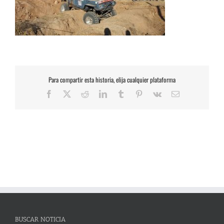
Para compartir esta historia, elija cualquier plataforma
Facebook
X
Reddit
LinkedIn
Tumblr
Pinterest
Vk
Correo
electrónico
BUSCAR NOTICIA