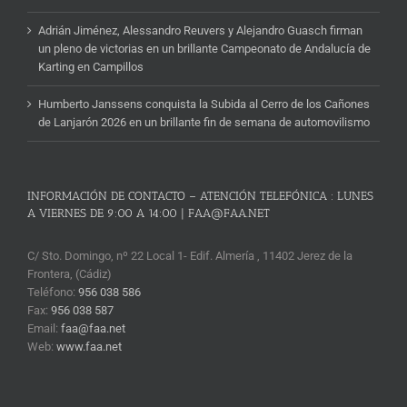
Adrián Jiménez, Alessandro Reuvers y Alejandro Guasch firman
un pleno de victorias en un brillante Campeonato de Andalucía de
Karting en Campillos
Humberto Janssens conquista la Subida al Cerro de los Cañones
de Lanjarón 2026 en un brillante fin de semana de automovilismo
INFORMACIÓN DE CONTACTO – ATENCIÓN TELEFÓNICA : LUNES
A VIERNES DE 9:00 A 14:00 | FAA@FAA.NET
C/ Sto. Domingo, nº 22 Local 1- Edif. Almería , 11402 Jerez de la
Frontera, (Cádiz)
Teléfono:
956 038 586
Fax:
956 038 587
Email:
faa@faa.net
Web:
www.faa.net