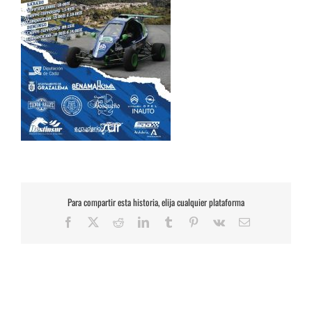
Para compartir esta historia, elija cualquier plataforma
Facebook
X
Reddit
LinkedIn
Tumblr
Pinterest
Vk
Correo
electrónico