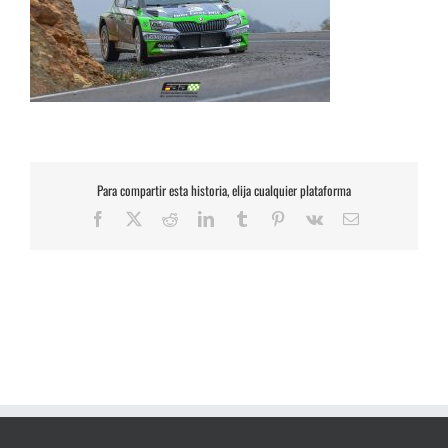
Para compartir esta historia, elija cualquier plataforma
Facebook
X
Reddit
LinkedIn
Tumblr
Pinterest
Vk
Correo
electrónico