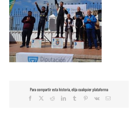
Para compartir esta historia, elija cualquier plataforma
Facebook
X
Reddit
LinkedIn
Tumblr
Pinterest
Vk
Correo
electrónico