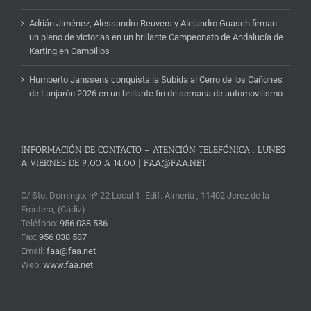
Adrián Jiménez, Alessandro Reuvers y Alejandro Guasch firman
un pleno de victorias en un brillante Campeonato de Andalucía de
Karting en Campillos
Humberto Janssens conquista la Subida al Cerro de los Cañones
de Lanjarón 2026 en un brillante fin de semana de automovilismo
INFORMACIÓN DE CONTACTO – ATENCIÓN TELEFÓNICA : LUNES
A VIERNES DE 9:00 A 14:00 | FAA@FAA.NET
C/ Sto. Domingo, nº 22 Local 1- Edif. Almería , 11402 Jerez de la
Frontera, (Cádiz)
Teléfono:
956 038 586
Fax:
956 038 587
Email:
faa@faa.net
Web:
www.faa.net