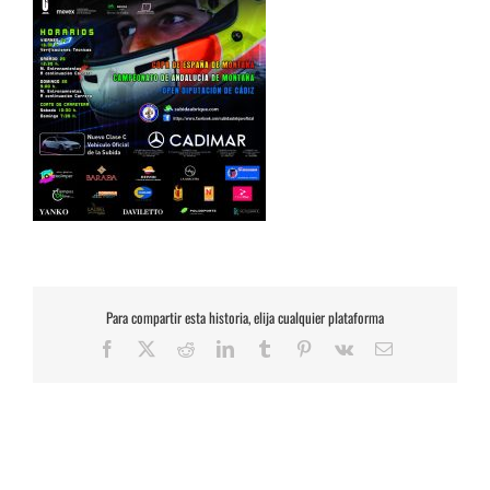
Para compartir esta historia, elija cualquier plataforma
Facebook
X
Reddit
LinkedIn
Tumblr
Pinterest
Vk
Correo
electrónico