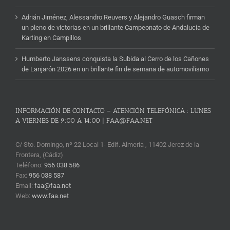
Adrián Jiménez, Alessandro Reuvers y Alejandro Guasch firman
un pleno de victorias en un brillante Campeonato de Andalucía de
Karting en Campillos
Humberto Janssens conquista la Subida al Cerro de los Cañones
de Lanjarón 2026 en un brillante fin de semana de automovilismo
INFORMACIÓN DE CONTACTO – ATENCIÓN TELEFÓNICA : LUNES
A VIERNES DE 9:00 A 14:00 | FAA@FAA.NET
C/ Sto. Domingo, nº 22 Local 1- Edif. Almería , 11402 Jerez de la
Frontera, (Cádiz)
Teléfono:
956 038 586
Fax:
956 038 587
Email:
faa@faa.net
Web:
www.faa.net