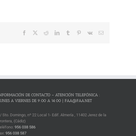
Facebook
X
Reddit
LinkedIn
Tumblr
Pinterest
Vk
Correo
electrónico
NFORMACIÓN DE CONTACTO – ATENCIÓN TELEFÓNICA :
UNES A VIERNES DE 9:00 A 14:00 | FAA@FAA.NET
/ Sto. Domingo, nº 22 Local 1- Edif. Almería , 11402 Jerez de la
rontera, (Cádiz)
eléfono:
956 038 586
ax:
956 038 587