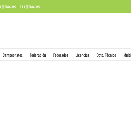
aa@faa.net
|
faa@faa.net
Campeonatos
Federación
Federados
Licencias
Dpto. Técnico
Mult