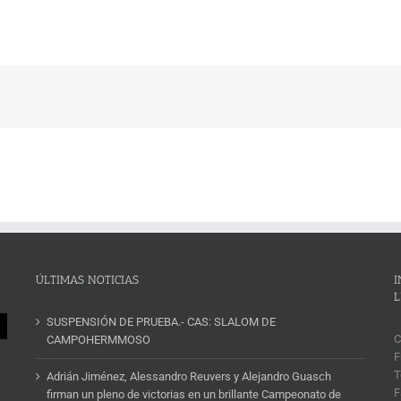
ÚLTIMAS NOTICIAS
I
L
SUSPENSIÓN DE PRUEBA.- CAS: SLALOM DE
C
CAMPOHERMMOSO
F
T
Adrián Jiménez, Alessandro Reuvers y Alejandro Guasch
F
firman un pleno de victorias en un brillante Campeonato de