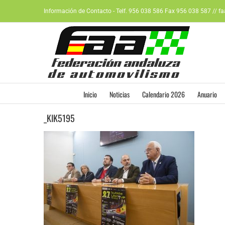
Saltar
Información de Contacto - Telf. 956 038 586 Fax 956 038 587 // f
al
contenido
Inicio
Noticias
Calendario 2026
Anuario
_KIK5195