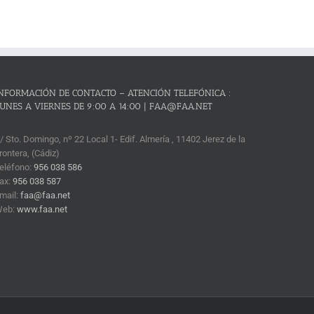
NFORMACIÓN DE CONTACTO – ATENCIÓN TELEFÓNICA :
UNES A VIERNES DE 9:00 A 14:00 | FAA@FAA.NET
/ Sto. Domingo, nº 22 Local 1- Edif. Almería , 11402 Jerez de la
rontera, (Cádiz)
eléfono:
956 038 586
ax:
956 038 587
mail:
faa@faa.net
Web:
www.faa.net