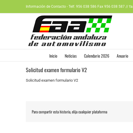
Saltar
Información de Contacto - Telf. 956 038 586 Fax 956 038 587 // f
al
contenido
Inicio
Noticias
Calendario 2026
Anuario
Solicitud examen formulario V2
Solicitud examen formulario V2
Para compartir esta historia, elija cualquier plataforma