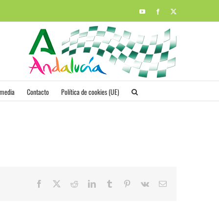
YouTube
Facebook
X
imedia
Contacto
Política de cookies (UE)
Facebook
X
Reddit
LinkedIn
Tumblr
Pinterest
Vk
Correo
electrónico