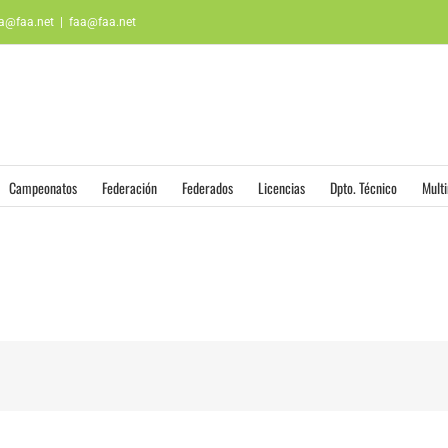
aa@faa.net
|
faa@faa.net
Campeonatos
Federación
Federados
Licencias
Dpto. Técnico
Mult