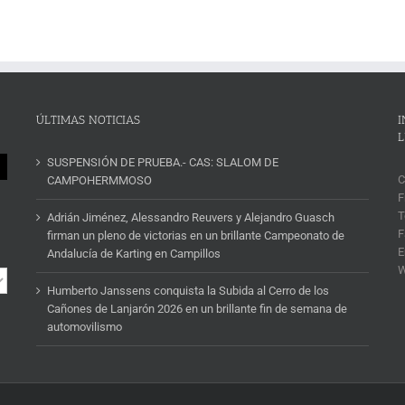
ÚLTIMAS NOTICIAS
I
L
SUSPENSIÓN DE PRUEBA.- CAS: SLALOM DE
C
CAMPOHERMMOSO
F
T
Adrián Jiménez, Alessandro Reuvers y Alejandro Guasch
F
firman un pleno de victorias en un brillante Campeonato de
E
Andalucía de Karting en Campillos
Humberto Janssens conquista la Subida al Cerro de los
Cañones de Lanjarón 2026 en un brillante fin de semana de
automovilismo