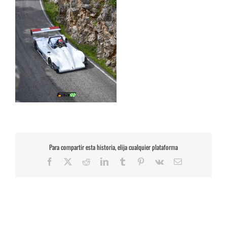
Para compartir esta historia, elija cualquier plataforma
Facebook
X
Reddit
LinkedIn
Tumblr
Pinterest
Vk
Correo
electrónico