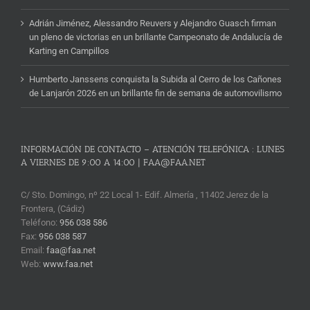
Adrián Jiménez, Alessandro Reuvers y Alejandro Guasch firman
un pleno de victorias en un brillante Campeonato de Andalucía de
Karting en Campillos
Humberto Janssens conquista la Subida al Cerro de los Cañones
de Lanjarón 2026 en un brillante fin de semana de automovilismo
INFORMACIÓN DE CONTACTO – ATENCIÓN TELEFÓNICA : LUNES
A VIERNES DE 9:00 A 14:00 | FAA@FAA.NET
C/ Sto. Domingo, nº 22 Local 1- Edif. Almería , 11402 Jerez de la
Frontera, (Cádiz)
Teléfono:
956 038 586
Fax:
956 038 587
Email:
faa@faa.net
Web:
www.faa.net