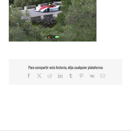
Para compartir esta historia, elija cualquier plataforma
Facebook
X
Reddit
LinkedIn
Tumblr
Pinterest
Vk
Correo
electrónico