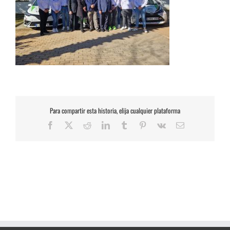
Para compartir esta historia, elija cualquier plataforma
Facebook
X
Reddit
LinkedIn
Tumblr
Pinterest
Vk
Correo
electrónico