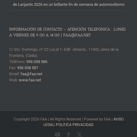
de Lanjarón 2026 en un brillante fin de semana de automovilismo
INFORMACIÓN DE CONTACTO – ATENCIÓN TELEFÓNICA : LUNES
A VIERNES DE 9:00 A 14:00 | FAA@FAA.NET
C/ Sto. Domingo, nº 22 Local 1- Edif. Almería , 11402 Jerez de la
Frontera, (Cádiz)
Teléfono:
956 038 586
Fax:
956 038 587
Email:
faa@faa.net
Web:
www.faa.net
Copyright 2026 FAA | All Rights Reserved | Powered by FAA |
AVISO
LEGAL
|
POLITICA PRIVACIDAD
YouTube
Facebook
X