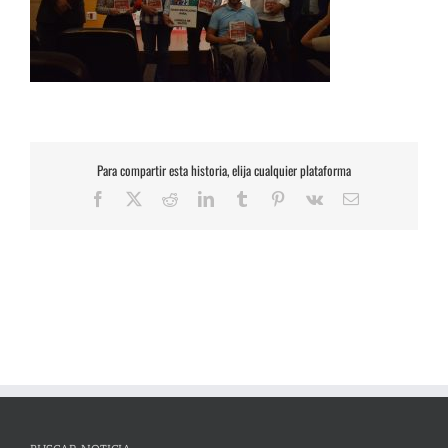
Para compartir esta historia, elija cualquier plataforma
Facebook
X
Reddit
LinkedIn
Tumblr
Pinterest
Vk
Correo
electrónico