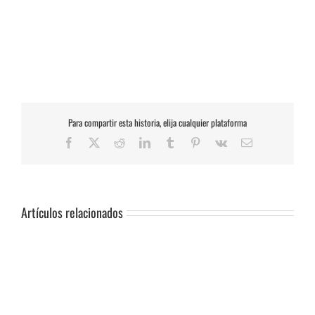
Para compartir esta historia, elija cualquier plataforma
Facebook
X
Reddit
LinkedIn
Tumblr
Pinterest
Vk
Correo
electrónico
Artículos relacionados
SUSPENSIÓN
DE
PRUEBA.-
CAS: