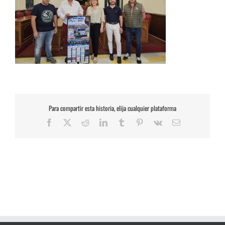
Para compartir esta historia, elija cualquier plataforma
Facebook
X
Reddit
LinkedIn
Tumblr
Pinterest
Vk
Correo
electrónico