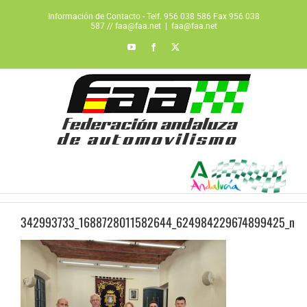
Saltar
Información de Contacto - Telf. 956 038 586 Fax 956 038
al
587 // faa@faa.net
|
faa@faa.net
contenido
YouTube
Facebook
X
342993733_1688728011582644_624984229674899425_n