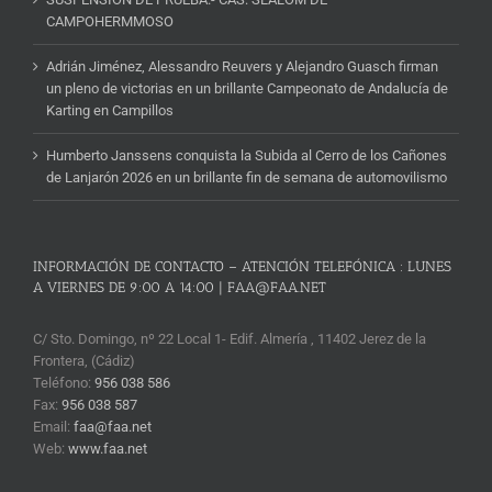
CAMPOHERMMOSO
Adrián Jiménez, Alessandro Reuvers y Alejandro Guasch firman
un pleno de victorias en un brillante Campeonato de Andalucía de
Karting en Campillos
Humberto Janssens conquista la Subida al Cerro de los Cañones
de Lanjarón 2026 en un brillante fin de semana de automovilismo
INFORMACIÓN DE CONTACTO – ATENCIÓN TELEFÓNICA : LUNES
A VIERNES DE 9:00 A 14:00 | FAA@FAA.NET
C/ Sto. Domingo, nº 22 Local 1- Edif. Almería , 11402 Jerez de la
Frontera, (Cádiz)
Teléfono:
956 038 586
Fax:
956 038 587
Email:
faa@faa.net
Web:
www.faa.net