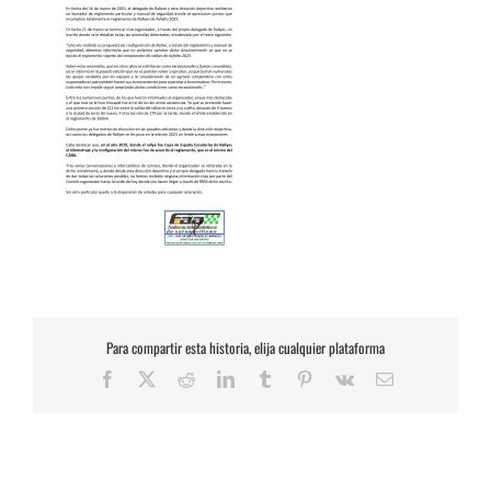
Para compartir esta historia, elija cualquier plataforma
Facebook
X
Reddit
LinkedIn
Tumblr
Pinterest
Vk
Correo
electrónico