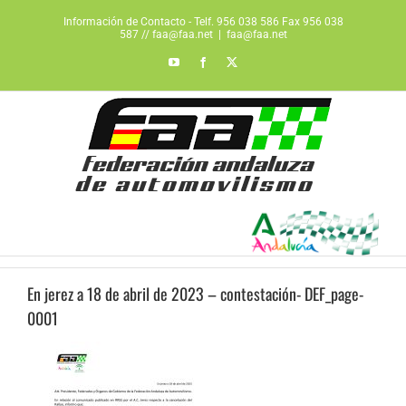
Saltar
Información de Contacto - Telf. 956 038 586 Fax 956 038
al
587 // faa@faa.net
|
faa@faa.net
contenido
YouTube
Facebook
X
En jerez a 18 de abril de 2023 – contestación- DEF_page-
0001