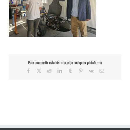
Para compartir esta historia, elija cualquier plataforma
Facebook
X
Reddit
LinkedIn
Tumblr
Pinterest
Vk
Correo
electrónico