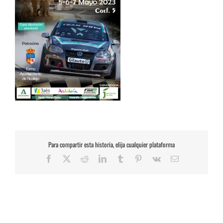
Para compartir esta historia, elija cualquier plataforma
Facebook
X
Reddit
LinkedIn
Tumblr
Pinterest
Vk
Correo
electrónico