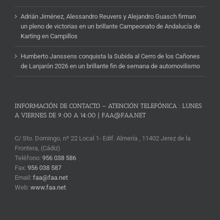
Adrián Jiménez, Alessandro Reuvers y Alejandro Guasch firman
un pleno de victorias en un brillante Campeonato de Andalucía de
Karting en Campillos
Humberto Janssens conquista la Subida al Cerro de los Cañones
de Lanjarón 2026 en un brillante fin de semana de automovilismo
INFORMACIÓN DE CONTACTO – ATENCIÓN TELEFÓNICA : LUNES
A VIERNES DE 9:00 A 14:00 | FAA@FAA.NET
C/ Sto. Domingo, nº 22 Local 1- Edif. Almería , 11402 Jerez de la
Frontera, (Cádiz)
Teléfono:
956 038 586
Fax:
956 038 587
Email:
faa@faa.net
Web:
www.faa.net