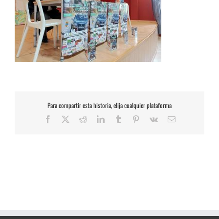
Para compartir esta historia, elija cualquier plataforma
Facebook
X
Reddit
LinkedIn
Tumblr
Pinterest
Vk
Correo
electrónico