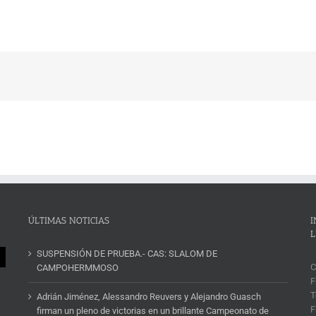
ÚLTIMAS NOTICIAS
I
L
SUSPENSIÓN DE PRUEBA.- CAS: SLALOM DE
C
CAMPOHERMMOSO
F
T
Adrián Jiménez, Alessandro Reuvers y Alejandro Guasch
F
firman un pleno de victorias en un brillante Campeonato de