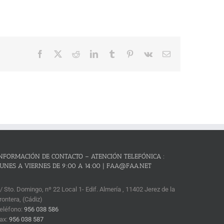
Facebook
X
Reddit
LinkedIn
Tumblr
Pinterest
Vk
Correo
electrónico
NFORMACIÓN DE CONTACTO – ATENCIÓN TELEFÓNICA :
UNES A VIERNES DE 9:00 A 14:00 | FAA@FAA.NET
/ Sto. Domingo, nº 22 Local 1- Edif. Almería , 11402 Jerez de la
rontera, (Cádiz)
eléfono:
956 038 586
ax:
956 038 587