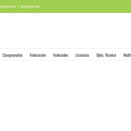
aa@faa.net
|
faa@faa.net
Campeonatos
Federación
Federados
Licencias
Dpto. Técnico
Mult