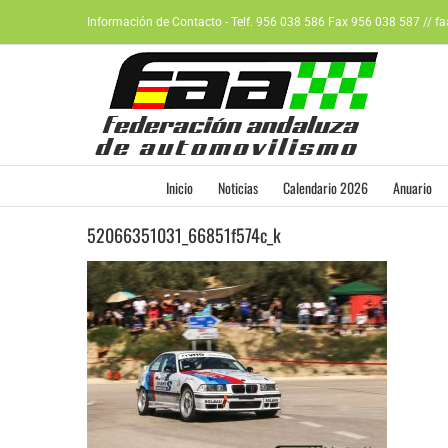
Saltar
Información de Contacto - Telf. 956 038 586 Fax 956 038 587 // f
al
contenido
Inicio
Noticias
Calendario 2026
Anuario
52066351031_66851f574c_k